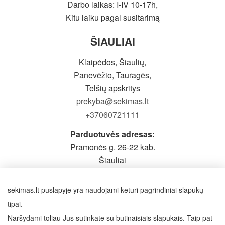
Darbo laikas: I-IV 10-17h,
Kitu laiku pagal susitarimą
ŠIAULIAI
Klaipėdos, Šiaulių,
Panevėžio, Tauragės,
Telšių apskritys
prekyba@sekimas.lt
+37060721111
Parduotuvės adresas:
Pramonės g. 26-22 kab.
Šiauliai
Prieš atvykstant būtina pasiskambinti
Darbo laikas: I-V 9-19h,
sekimas.lt puslapyje yra naudojami keturi pagrindiniai slapukų
VI - pagal susitarimą
tipai.
Naršydami toliau Jūs sutinkate su būtinaisiais slapukais. Taip pat
SEKITE MUS