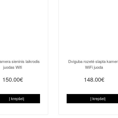
amera sieninis laikrodis
Dviguba rozetė slapta kamer
juodas Wifi
WiFi juoda
150.00€
148.00€
Į krepšelį
Į krepšelį