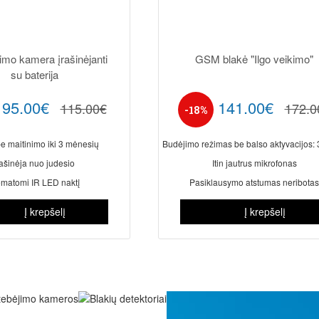
kimo kamera įrašinėjanti
GSM blakė "Ilgo veikimo"
su baterija
95.00€
141.00€
115.00€
172.0
-18%
be maitinimo iki 3 mėnesių
Budėjimo režimas be balso aktyvacijos: 
rašinėja nuo judesio
Itin jautrus mikrofonas
matomi IR LED naktį
Pasiklausymo atstumas neribotas
Į krepšelį
Į krepšelį