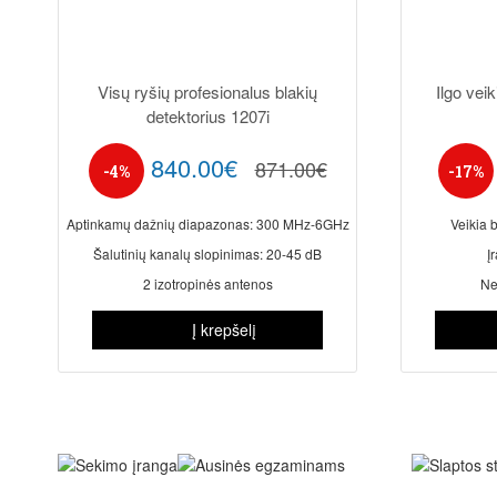
Visų ryšių profesionalus blakių
Ilgo vei
detektorius 1207i
840.00€
871.00€
-4%
-17%
Aptinkamų dažnių diapazonas: 300 MHz-6GHz
Veikia 
Šalutinių kanalų slopinimas: 20-45 dB
Į
2 izotropinės antenos
Ne
Į krepšelį