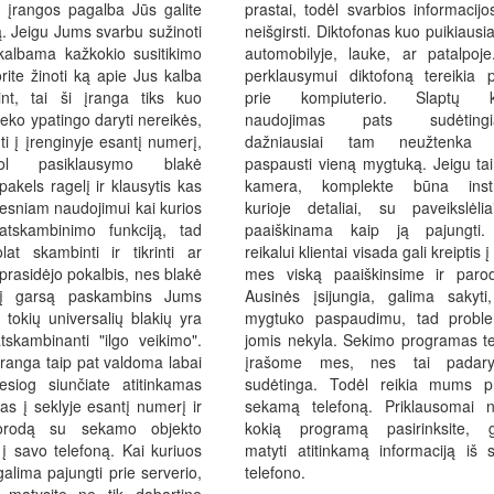
 įrangos pagalba Jūs galite
prastai, todėl svarbios informacijo
ką. Jeigu Jums svarbu sužinoti
neišgirsti. Diktofonas kuo puikiausia
kalbama kažkokio susitikimo
automobilyje, lauke, ar patalpoje
ite žinoti ką apie Jus kalba
perklausymui diktofoną tereikia pr
nt, tai ši įranga tiks kuo
prie kompiuterio. Slaptų 
ieko ypatingo daryti nereikės,
naudojimas pats sudėtingia
ti į įrenginyje esantį numerį,
dažniausiai tam neužtenka t
kol pasiklausymo blakė
paspausti vieną mygtuką. Jeigu tai
pakels ragelį ir klausytis kas
kamera, komplekte būna instru
esniam naudojimui kai kurios
kurioje detaliai, su paveikslėli
atskambinimo funkciją, tad
paaiškinama kaip ją pajungti.
lat skambinti ir tikrinti ar
reikalui klientai visada gali kreiptis 
eprasidėjo pokalbis, nes blakė
mes viską paaiškinsime ir paro
 į garsą paskambins Jums
Ausinės įsijungia, galima sakyti
š tokių universalių blakių yra
mygtuko paspaudimu, tad probl
skambinanti "ilgo veikimo".
jomis nekyla. Sekimo programas te
ranga taip pat valdoma labai
įrašome mes, nes tai padary
iesiog siunčiate atitinkamas
sudėtinga. Todėl reikia mums pri
 į seklyje esantį numerį ir
sekamą telefoną. Priklausomai 
orodą su sekamo objekto
kokią programą pasirinksite, g
į savo telefoną. Kai kuriuos
matyti atitinkamą informaciją iš
alima pajungti prie serverio,
telefono.
 matysite ne tik dabartinę