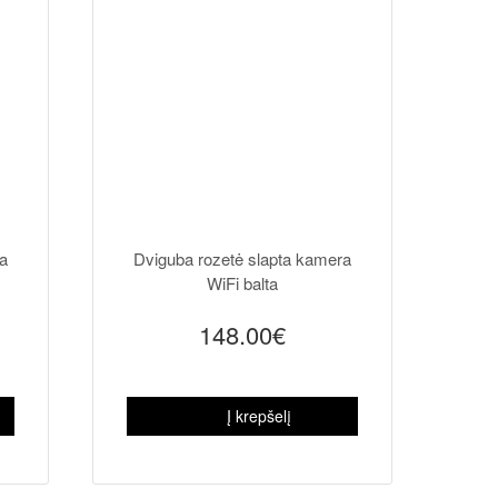
a
Dviguba rozetė slapta kamera
WiFi balta
148.00€
Į krepšelį