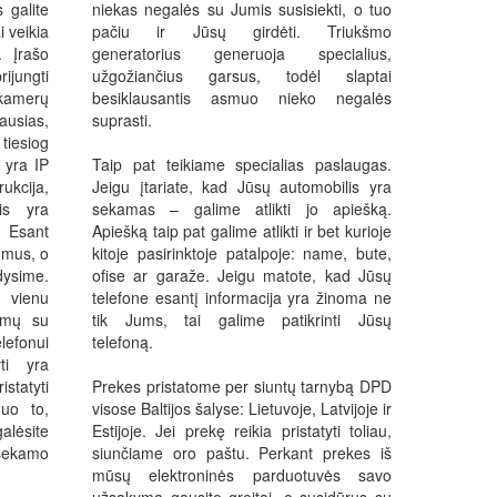
s galite
niekas negalės su Jumis susisiekti, o tuo
i veikia
pačiu ir Jūsų girdėti. Triukšmo
. Įrašo
generatorius generuoja specialius,
ijungti
užgožiančius garsus, todėl slaptai
kamerų
besiklausantis asmuo nieko negalės
usias,
suprasti.
iesiog
 yra IP
Taip pat teikiame specialias paslaugas.
kcija,
Jeigu įtariate, kad Jūsų automobilis yra
ais yra
sekamas – galime atlikti jo apiešką.
 Esant
Apiešką taip pat galime atlikti ir bet kurioje
į mus, o
kitoje pasirinktoje patalpoje: name, bute,
dysime.
ofise ar garaže. Jeigu matote, kad Jūsų
, vienu
telefone esantį informacija yra žinoma ne
emų su
tik Jums, tai galime patikrinti Jūsų
lefonui
telefoną.
ti yra
statyti
Prekes pristatome per siuntų tarnybą DPD
nuo to,
visose Baltijos šalyse: Lietuvoje, Latvijoje ir
alėsite
Estijoje. Jei prekę reikia pristatyti toliau,
 sekamo
siunčiame oro paštu. Perkant prekes iš
mūsų elektroninės parduotuvės savo
užsakymą gausite greitai, o susidūrus su