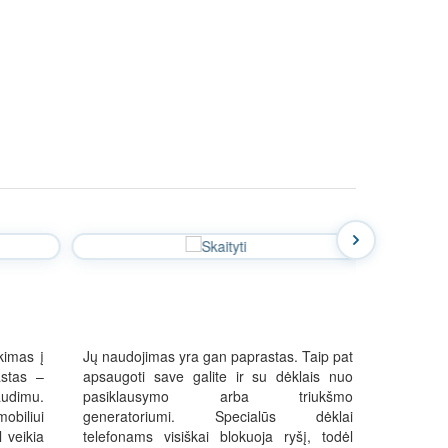
nkimas į
Jų naudojimas yra gan paprastas. Taip pat
astas –
apsaugoti save galite ir su dėklais nuo
udimu.
pasiklausymo arba triukšmo
biliui
generatoriumi. Specialūs dėklai
 veikia
telefonams visiškai blokuoja ryšį, todėl