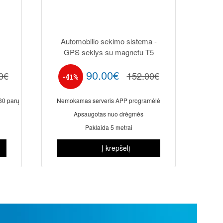
Automobilio sekimo sistema -
GPS seklys su magnetu T5
90.00€
0€
152.00€
-41%
30 parų
Nemokamas serveris APP programėlė
Apsaugotas nuo drėgmės
Paklaida 5 metrai
Į krepšelį