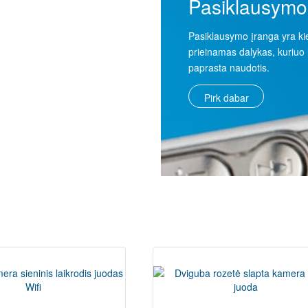
aptos stebėjimo
Blakių detektoriai
Pasiklausymo
meros
Blakių detektorius rinkoje yra ne ką
Pasiklausymo įranga yra k
mažiau paklausus dalykas negu pati
prieinamas dalykas, kuriuo 
ų asortimentas tikrai platus,
pasiklausymo įranga.
paprasta naudotis.
kiekvienas galės išsirinkti
miausią kamerą konkrečiai
Pirk dabar
Pirk dabar
mo situacijai.
rk dabar