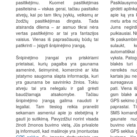
pasitikėjimu. Kuomet pasitikėjimas
Pasiklausymo
pasiteisina – viskas gerai, tačiau pasitaiko
girdėti aplin
atvejų, kai po tam tikrų įvykių, veiksmų ar
apie ką yra 
žodžių pasitikėjimas dingsta. Tada
metu arba nor
atsiranda dilema – ar asmuo tikrai nėra
Jums negirdi
vertas pasitikėjimo ar tai yra fantazijos
puikiausiai. N
vaisius. Vienas iš paprasčiausių būdų tai
tik paskambin
patikrinti – įsigyti šnipinėjimo įrangą.
sulaukt, 
automatiškai 
Šnipinėjimo įrangai yra priskiriami
vyksta. Patog
prietaisai, kurių pagalba yra gaunama
blakės turi 
asmeninė, šeimyninė, komercinė ar kita
nereikės nuo
įstatymo saugoma slapta informacija, kuri
kartais jau n
yra gaunama be savininko žinios. Tokiu
sureagavus
atveju tai yra nelegalu ir gali grėsti
pati. Viena i
baudžiamąja atsakomybe. Tačiau
gsm blakė at
šnipinėjimo įrangą galima naudoti ir
GPS sekimo į
legaliai. Tam tiesiog reikia pranešti
paprastai. T
sekamam asmeniui apie jo stebėjimą ir
SMS komandas
gauti jo sutikimą. Pavyzdžiui norint visada
gaunate nu
žinoti žmonos buvimo vietą, Jūs privalote
buvimo vieta 
ją informuoti, kad mašinoje yra įmontuotas
GPS seklius g
GPS seklys
. Su įmonės darbuotojais yra
kuriame Jūs