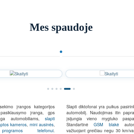
Mes spaudoje
sekimo įrangos kategorijos
Slapti diktofonai yra puikus pasiri
 pasiklausymo įranga, gps
automobilį. Naudojimas itin papr
nga automobiliams,
slapti
įsijungia vieno mygtuko paspa
aptos kameros
,
mini ausinės
,
Standartinė
GSM blakė
automo
rogramos telefonui
.
važiuojant greičiau negu 30 km/val