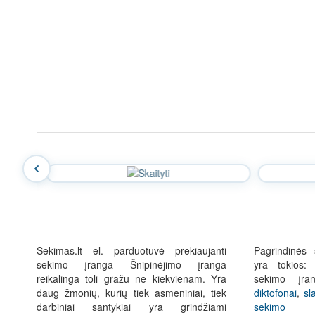
Sekimas.lt el. parduotuvė prekiaujanti
Pagrindinės 
sekimo įranga Šnipinėjimo įranga
yra tokios:
reikalinga toli gražu ne kiekvienam. Yra
sekimo įra
daug žmonių, kurių tiek asmeniniai, tiek
diktofonai
,
sl
darbiniai santykiai yra grindžiami
sekimo p