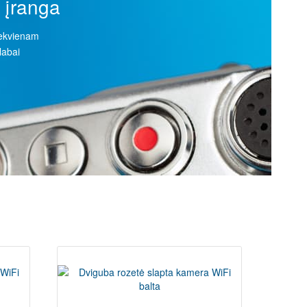
 įranga
iekvienam
labai