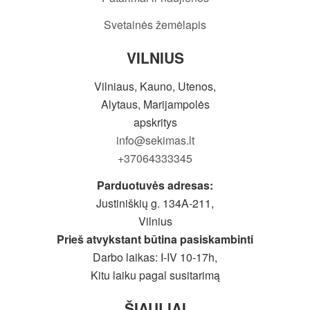
Svetainės žemėlapis
VILNIUS
Vilniaus, Kauno, Utenos,
Alytaus, Marijampolės
apskritys
info@sekimas.lt
+37064333345
Parduotuvės adresas:
Justiniškių g. 134A-211,
Vilnius
Prieš atvykstant būtina pasiskambinti
Darbo laikas: I-IV 10-17h,
Kitu laiku pagal susitarimą
ŠIAULIAI