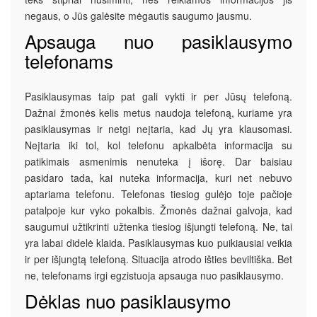
negaus, o Jūs galėsite mėgautis saugumo jausmu.
Apsauga nuo pasiklausymo
telefonams
Pasiklausymas taip pat gali vykti ir per Jūsų telefoną.
Dažnai žmonės kelis metus naudoja telefoną, kuriame yra
pasiklausymas ir netgi neįtaria, kad Jų yra klausomasi.
Neįtaria iki tol, kol telefonu apkalbėta informacija su
patikimais asmenimis nenuteka į išorę. Dar baisiau
pasidaro tada, kai nuteka informacija, kuri net nebuvo
aptariama telefonu. Telefonas tiesiog gulėjo toje pačioje
patalpoje kur vyko pokalbis. Žmonės dažnai galvoja, kad
saugumui užtikrinti užtenka tiesiog išjungti telefoną. Ne, tai
yra labai didelė klaida. Pasiklausymas kuo puikiausiai veikia
ir per išjungtą telefoną. Situacija atrodo išties beviltiška. Bet
ne, telefonams irgi egzistuoja apsauga nuo pasiklausymo.
Dėklas nuo pasiklausymo