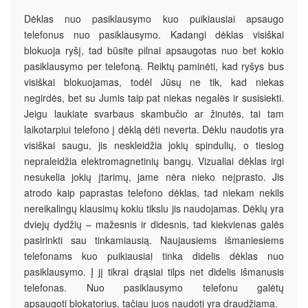
Dėklas nuo pasiklausymo kuo puikiausiai apsaugo
telefonus nuo pasiklausymo. Kadangi dėklas visiškai
blokuoja ryšį, tad būsite pilnai apsaugotas nuo bet kokio
pasiklausymo per telefoną. Reiktų paminėti, kad ryšys bus
visiškai blokuojamas, todėl Jūsų ne tik, kad niekas
negirdės, bet su Jumis taip pat niekas negalės ir susisiekti.
Jeigu laukiate svarbaus skambučio ar žinutės, tai tam
laikotarpiui telefono į dėklą dėti neverta. Dėklu naudotis yra
visiškai saugu, jis neskleidžia jokių spindulių, o tiesiog
nepraleidžia elektromagnetinių bangų. Vizualiai dėklas irgi
nesukelia jokių įtarimų, jame nėra nieko neįprasto. Jis
atrodo kaip paprastas telefono dėklas, tad niekam nekils
nereikalingų klausimų kokiu tikslu jis naudojamas. Dėklų yra
dviejų dydžių – mažesnis ir didesnis, tad kiekvienas galės
pasirinkti sau tinkamiausią. Naujausiems išmaniesiems
telefonams kuo puikiausiai tinka didelis dėklas nuo
pasiklausymo. Į jį tikrai drąsiai tilps net didelis išmanusis
telefonas. Nuo pasiklausymo telefonu galėtų
apsaugoti blokatorius, tačiau juos naudoti yra draudžiama.