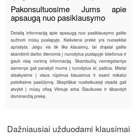
Pakonsultuosime Jums apie
apsaugą nuo pasiklausymo
Detalią informaciją apie apsaugą nuo pasiklausymo galite
sužinoti mūsų puslapyje. Kiekviena prekė yra nuosekliai
aprašyta. Jeigu vis tik liks klausimų, tai drąsiai galite
skambinti darbo dienomis į nurodytus puslapyje telefonus ir
gauti visą norimą informaciją. Skambučių nemėgstantys
asmenys gali parašyti mums į nurodytus el. paštus. Mielai
atsakysime į visus rūpimus klausimus ir esant reikalui
pateiksime pasiūlymą. Skeptiškai nusiteikusieji visada gali
atvykti į mūsų ofisą Vilniuje arba Šiauliuose ir išbandyti
dominančią prekę.
Dažniausiai užduodami klausimai