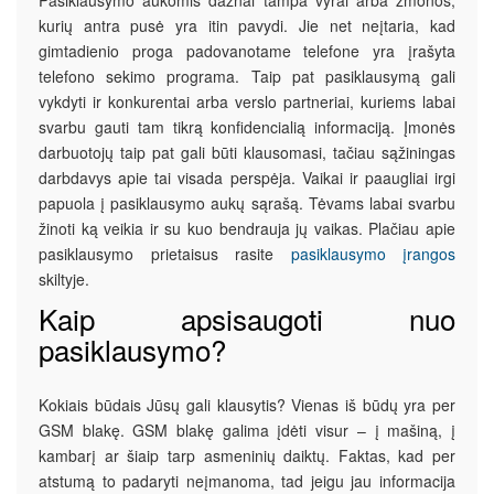
Pasiklausymo aukomis dažnai tampa vyrai arba žmonos,
kurių antra pusė yra itin pavydi. Jie net neįtaria, kad
gimtadienio proga padovanotame telefone yra įrašyta
telefono sekimo programa. Taip pat pasiklausymą gali
vykdyti ir konkurentai arba verslo partneriai, kuriems labai
svarbu gauti tam tikrą konfidencialią informaciją. Įmonės
darbuotojų taip pat gali būti klausomasi, tačiau sąžiningas
darbdavys apie tai visada perspėja. Vaikai ir paaugliai irgi
papuola į pasiklausymo aukų sąrašą. Tėvams labai svarbu
žinoti ką veikia ir su kuo bendrauja jų vaikas. Plačiau apie
pasiklausymo prietaisus rasite
pasiklausymo įrangos
skiltyje.
Kaip apsisaugoti nuo
pasiklausymo?
Kokiais būdais Jūsų gali klausytis? Vienas iš būdų yra per
GSM blakę. GSM blakę galima įdėti visur – į mašiną, į
kambarį ar šiaip tarp asmeninių daiktų. Faktas, kad per
atstumą to padaryti neįmanoma, tad jeigu jau informacija