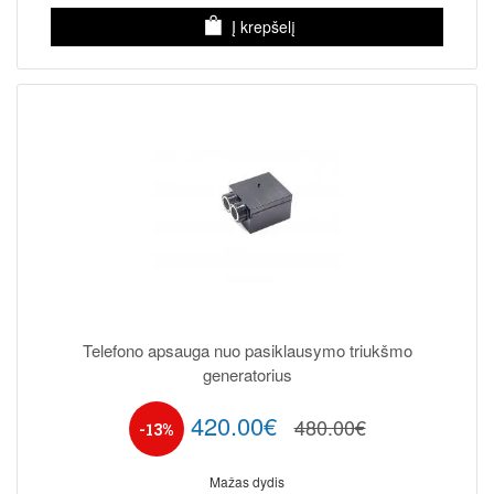
Į krepšelį
Telefono apsauga nuo pasiklausymo triukšmo
generatorius
420.00€
480.00€
-13%
Mažas dydis