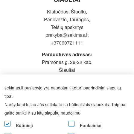
Klaipėdos, Šiaulių,
Panevėžio, Tauragės,
Telšių apskritys
prekyba@sekimas.lt
+37060721111
Parduotuvės adresas:
Pramonės g. 26-22 kab.
Šiauliai
Prieš atvykstant būtina pasiskambinti
Darbo laikas: I-V 9-19h,
sekimas.lt puslapyje yra naudojami keturi pagrindiniai slapukų
VI - pagal susitarimą
tipai.
Naršydami toliau Jūs sutinkate su būtinaisiais slapukais. Taip pat
SEKITE MUS
galite sutikti ir su kitų slapukų naudojimu.
Būtinieji
Funkciniai