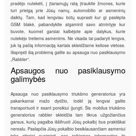
pradėjo nutekėti, į įtariamųjų ratą įtraukite žmones, kurie
turi prieigą prie Jūsų namų, automobilio ar asmeninių
daiktų. Tam, kad lengviau būtų suprasti kur gi paslėpta
GSM blakė, pabandykite atgaminti savo atmintyje kur
buvote, kuomet garsiai kalbėjote apie dalykus, kurie
nutekėjo tretiems asmenims. Ne visada tai padaryti lengva,
juk tą pačią informaciją kartais skleidžiame keliose vietose.
Išspręsti šią problemą galite su apsauga nuo pasiklausymo
„Rabbler“.
Apsaugos nuo pasiklausymo
galimybės
Apsauga nuo pasiklausymo triukšmo generatorius yra
pakankamai mažo dydžio, todėl ją lengvai galite
transportuoti ir esant poreikiui įjungti. Šis mobilus triukšmo
generatorius rabbler skleidžia tam tikrus užgožiančius
garsus, kurių pagalba iššifruoti Jūsų pokalbį bus praktiškai
nerealu. Paslapčia Jūsų pokalbio besiklausančiam asmeniui
teks stipriai nusiminti, nes reikiamos informacijos jis