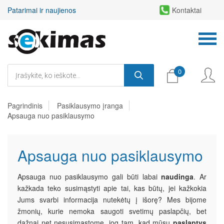
Patarimai ir naujienos
Kontaktai
0
Pagrindinis
Pasiklausymo įranga
Apsauga nuo pasiklausymo
Apsauga nuo pasiklausymo
Apsauga nuo pasiklausymo gali būti labai
naudinga
. Ar
kažkada teko susimąstyti apie tai, kas būtų, jei kažkokia
Jums svarbi informacija nutekėtų į išorę? Mes bijome
žmonių, kurie nemoka saugoti svetimų paslapčių, bet
dažnai net nesusimąstome, jog tam, kad mūsų
paslaptys