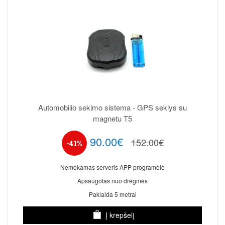
Automobilio sekimo sistema - GPS seklys su
magnetu T5
90.00€
152.00€
-41%
Nemokamas serveris APP programėlė
Apsaugotas nuo drėgmės
Paklaida 5 metrai
Į krepšelį