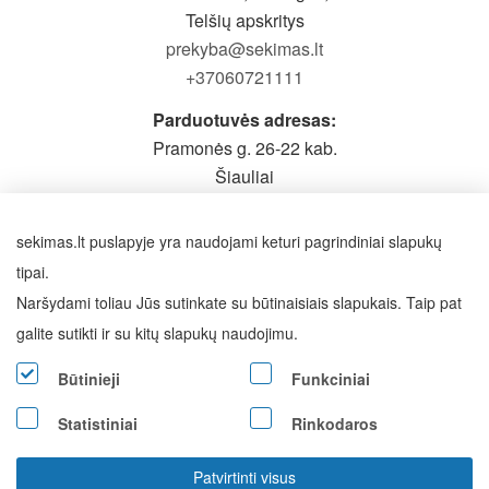
Telšių apskritys
prekyba@sekimas.lt
+37060721111
Parduotuvės adresas:
Pramonės g. 26-22 kab.
Šiauliai
Prieš atvykstant būtina pasiskambinti
Darbo laikas: I-V 9-19h,
sekimas.lt puslapyje yra naudojami keturi pagrindiniai slapukų
VI - pagal susitarimą
tipai.
Naršydami toliau Jūs sutinkate su būtinaisiais slapukais. Taip pat
SEKITE MUS
galite sutikti ir su kitų slapukų naudojimu.
Būtinieji
Funkciniai
Statistiniai
Rinkodaros
Visos teisės saugomos © 2026 Sekimas.lt
Patvirtinti visus