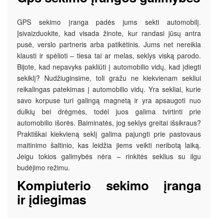
GPS sekimo įranga padės jums sekti automobilį.
Įsivaizduokite, kad visada žinote, kur randasi jūsų antra
pusė, verslo partneris arba patikėtinis. Jums net nereikia
klausti ir spėlioti – tiesa tai ar melas, seklys viską parodo.
Bijote, kad nepavyks pakliūti į automobilio vidų, kad įdiegti
sekiklį? Nudžiuginsime, toli gražu ne kiekvienam sekliui
reikalingas patekimas į automobilio vidų. Yra sekliai, kurie
savo korpuse turi galingą magnetą ir yra apsaugoti nuo
dulkių bei drėgmės, todėl juos galima tvirtinti prie
automobilio išorės. Baiminatės, jog seklys greitai išsikraus?
Praktiškai kiekvieną seklį galima pajungti prie pastovaus
maitinimo šaltinio, kas leidžia jiems veikti neribotą laiką.
Jeigu tokios galimybės nėra – rinkitės seklius su ilgu
budėjimo režimu.
Kompiuterio sekimo įranga
ir įdiegimas