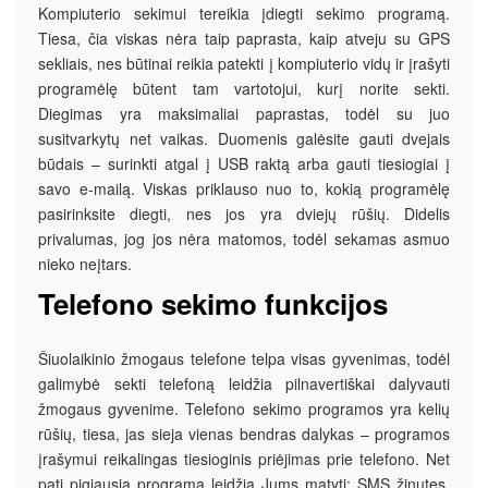
Kompiuterio sekimui tereikia įdiegti sekimo programą.
Tiesa, čia viskas nėra taip paprasta, kaip atveju su GPS
sekliais, nes būtinai reikia patekti į kompiuterio vidų ir įrašyti
programėlę būtent tam vartotojui, kurį norite sekti.
Diegimas yra maksimaliai paprastas, todėl su juo
susitvarkytų net vaikas. Duomenis galėsite gauti dvejais
būdais – surinkti atgal į USB raktą arba gauti tiesiogiai į
savo e-mailą. Viskas priklauso nuo to, kokią programėlę
pasirinksite diegti, nes jos yra dviejų rūšių. Didelis
privalumas, jog jos nėra matomos, todėl sekamas asmuo
nieko neįtars.
Telefono sekimo funkcijos
Šiuolaikinio žmogaus telefone telpa visas gyvenimas, todėl
galimybė sekti telefoną leidžia pilnavertiškai dalyvauti
žmogaus gyvenime. Telefono sekimo programos yra kelių
rūšių, tiesa, jas sieja vienas bendras dalykas – programos
įrašymui reikalingas tiesioginis priėjimas prie telefono. Net
pati pigiausia programa leidžia Jums matyti: SMS žinutes,