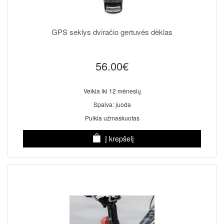
GPS seklys dviračio gertuvės dėklas
56.00€
Veikia iki 12 mėnesių
Spalva: juoda
Puikia užmaskuotas
Į krepšelį