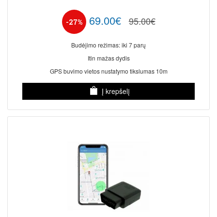
69.00€
95.00€
-27%
Budėjimo režimas: iki 7 parų
Itin mažas dydis
GPS buvimo vietos nustatymo tikslumas 10m
Į krepšelį