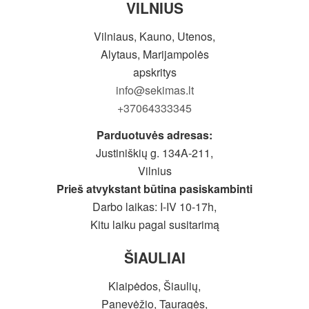
VILNIUS
Vilniaus, Kauno, Utenos,
Alytaus, Marijampolės
apskritys
info@sekimas.lt
+37064333345
Parduotuvės adresas:
Justiniškių g. 134A-211,
Vilnius
Prieš atvykstant būtina pasiskambinti
Darbo laikas: I-IV 10-17h,
Kitu laiku pagal susitarimą
ŠIAULIAI
Klaipėdos, Šiaulių,
Panevėžio, Tauragės,