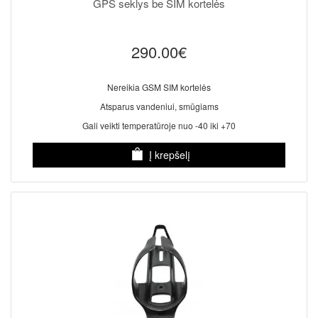
GPS seklys be SIM kortelės
290.00€
Nereikia GSM SIM kortelės
Atsparus vandeniui, smūgiams
Gali veikti temperatūroje nuo -40 iki +70
Į krepšelį