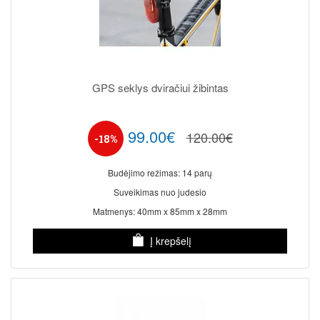
GPS seklys dviračiui žibintas
99.00€
120.00€
-18%
Budėjimo režimas: 14 parų
Suveikimas nuo judesio
Matmenys: 40mm x 85mm x 28mm
Į krepšelį