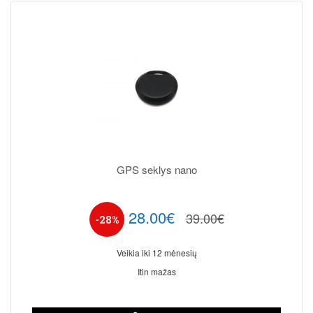
GPS seklys nano
28.00€
39.00€
-28%
Veikia iki 12 mėnesių
Itin mažas