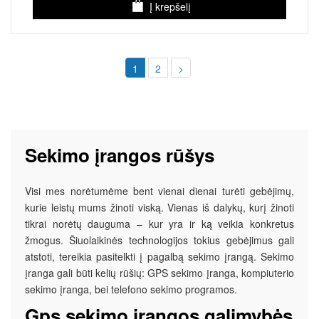
Į krepšelį
1
2
>
Sekimo įrangos rūšys
Visi mes norėtumėme bent vienai dienai turėti gebėjimų,
kurie leistų mums žinoti viską. Vienas iš dalykų, kurį žinoti
tikrai norėtų dauguma – kur yra ir ką veikia konkretus
žmogus. Šiuolaikinės technologijos tokius gebėjimus gali
atstoti, tereikia pasitelkti į pagalbą sekimo įrangą. Sekimo
įranga gali būti kelių rūšių: GPS sekimo įranga, kompiuterio
sekimo įranga, bei telefono sekimo programos.
Gps sekimo įrangos galimybės