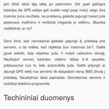
jam dirbti labai ilgą laiką po pakrovimo. Dėl ypač galingos
baterijos šis
GPS seklys
gali budėti netgi pusę metų! Jeigu šios
trukmės jums neužteks, be problemų galėsite pajungti trekerį prie
pastovaus maitinimo ir neribotai mėgautis jo veikimu. Skamba
neįtikėtinai, ar ne?
Gera žinia, kad nemokamai galėsite pajungti šį prietaisą prie
serverio, o tai reiškia, kad objektas bus matomas 24/7. Galite
gyvai stebėti, kaip objektas juda, ir matyti važiavimo istoriją.
Naudojant serverį baterijos veikimo laikas 6–8 savaitės,
priklausomai nuo to, kiek automobilis juda. Galite prijungti ar
atjungti GPS seklį nuo serverio tik išsiųsdami vieną SMS žinutę į
prietaisą. Naudojimas labai paprastas. Nemokamas serveris ir
mobiliojo telefono programėlė.
Techininiai duomenys