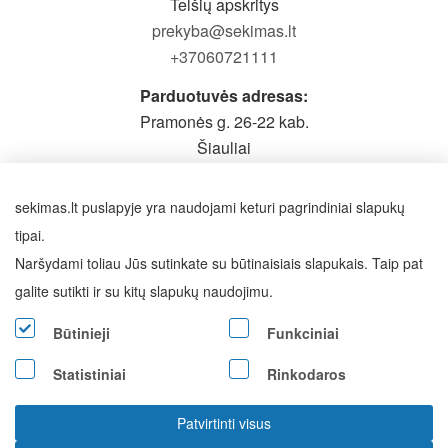
Telšių apskritys
prekyba@sekimas.lt
+37060721111
Parduotuvės adresas:
Pramonės g. 26-22 kab.
Šiauliai
Prieš atvykstant būtina pasiskambinti
Darbo laikas: I-V 9-19h,
sekimas.lt puslapyje yra naudojami keturi pagrindiniai slapukų
VI - pagal susitarimą
tipai.
Naršydami toliau Jūs sutinkate su būtinaisiais slapukais. Taip pat
SEKITE MUS
galite sutikti ir su kitų slapukų naudojimu.
Būtinieji
Funkciniai
Statistiniai
Rinkodaros
Visos teisės saugomos © 2026 Sekimas.lt
Patvirtinti visus