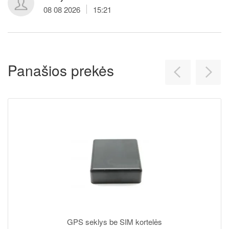
08 08 2026
15:21
Panašios prekės
GPS seklys be SIM kortelės