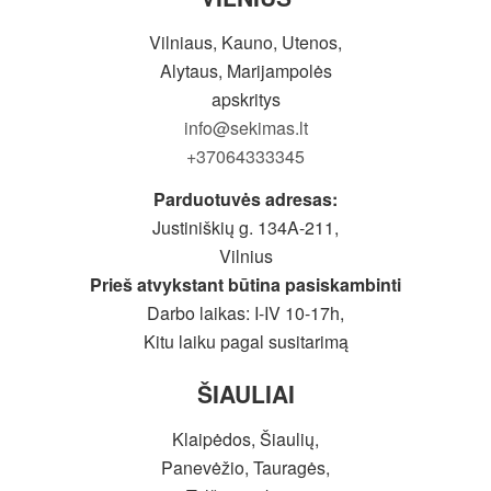
Vilniaus, Kauno, Utenos,
Alytaus, Marijampolės
apskritys
info@sekimas.lt
+37064333345
Parduotuvės adresas:
Justiniškių g. 134A-211,
Vilnius
Prieš atvykstant būtina pasiskambinti
Darbo laikas: I-IV 10-17h,
Kitu laiku pagal susitarimą
ŠIAULIAI
Klaipėdos, Šiaulių,
Panevėžio, Tauragės,