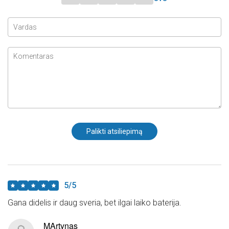
5/5
Gana didelis ir daug sveria, bet ilgai laiko baterija.
MArtynas