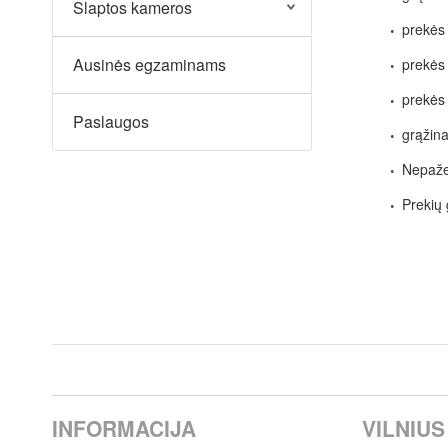
Slaptos kameros
prekės
Ausinės egzaminams
prekės
prekės 
Paslaugos
grąžina
Nepažei
Prekių 
INFORMACIJA
VILNIUS