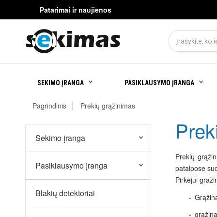
Patarimai ir naujienos
SEKIMO ĮRANGA
PASIKLAUSYMO ĮRANGA
Pagrindinis
Prekių grąžinimas
Prek
Sekimo įranga
Prekių grąžin
Pasiklausymo įranga
patalpose sud
Pirkėjui gražin
Blakių detektoriai
Grąžina
grąžina