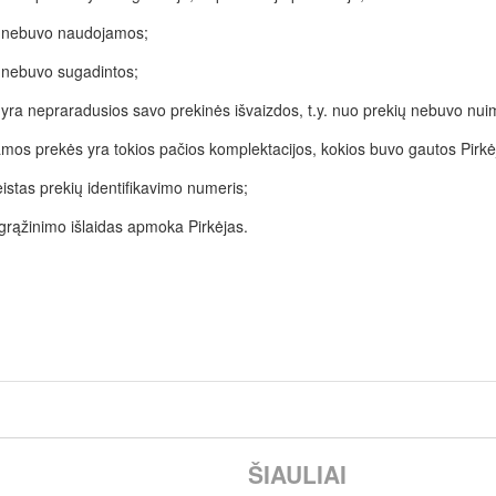
 nebuvo naudojamos;
 nebuvo sugadintos;
yra nepraradusios savo prekinės išvaizdos, t.y. nuo prekių nebuvo nuim
mos prekės yra tokios pačios komplektacijos, kokios buvo gautos Pirkė
stas prekių identifikavimo numeris;
grąžinimo išlaidas apmoka Pirkėjas.
ŠIAULIAI