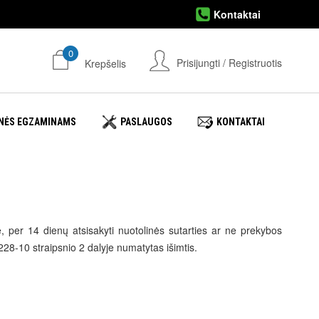
Kontaktai
0
Prisijungti / Registruotis
Krepšelis
NĖS EGZAMINAMS
PASLAUGOS
KONTAKTAI
, per 14 dienų atsisakyti nuotolinės sutarties ar ne prekybos
28-10 straipsnio 2 dalyje numatytas išimtis.