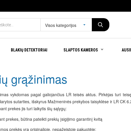
Visos kategorijos
BLAKIŲ DETEKTORIAI
SLAPTOS KAMEROS
AUSI
ių grąžinimas
imas vykdomas pagal galiojančius LR teisės aktus. Pirkėjas turi teisę
arytos sutarties, išskyrus Mažmeninės prekybos taisyklėse ir LR CK 6.2
ant prekes jis turi laikytis šių sąlygų:
nt prekes, būtina pateikti prekių įsigijimo garantinį kvitą
mos prekės yra originalioje, nepažeistoje pakuotėje;