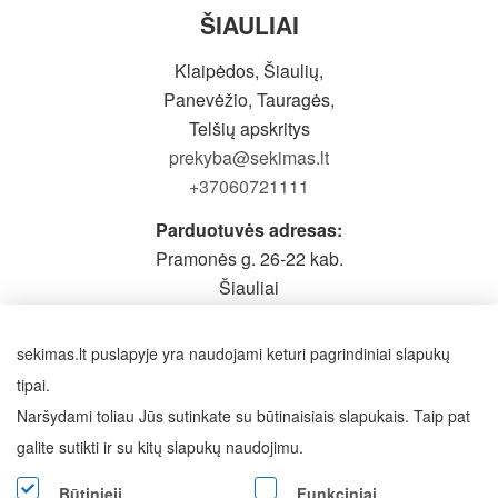
ŠIAULIAI
Klaipėdos, Šiaulių,
Panevėžio, Tauragės,
Telšių apskritys
prekyba@sekimas.lt
+37060721111
Parduotuvės adresas:
Pramonės g. 26-22 kab.
Šiauliai
Prieš atvykstant būtina pasiskambinti
Darbo laikas: I-V 9-19h,
sekimas.lt puslapyje yra naudojami keturi pagrindiniai slapukų
VI - pagal susitarimą
tipai.
Naršydami toliau Jūs sutinkate su būtinaisiais slapukais. Taip pat
SEKITE MUS
galite sutikti ir su kitų slapukų naudojimu.
Būtinieji
Funkciniai