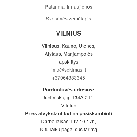
Patarimai ir naujienos
Svetainės žemėlapis
VILNIUS
Vilniaus, Kauno, Utenos,
Alytaus, Marijampolės
apskritys
info@sekimas.lt
+37064333345
Parduotuvės adresas:
Justiniškių g. 134A-211,
Vilnius
Prieš atvykstant būtina pasiskambinti
Darbo laikas: I-IV 10-17h,
Kitu laiku pagal susitarimą