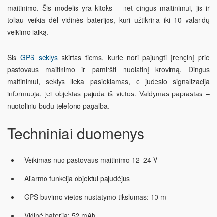
maitinimo. Šis modelis yra kitoks – net dingus maitinimui, jis ir
toliau veikia dėl vidinės baterijos, kuri užtikrina iki 10 valandų
veikimo laiką.
Šis
GPS seklys
skirtas tiems, kurie nori pajungti įrenginį prie
pastovaus maitinimo ir pamiršti nuolatinį krovimą. Dingus
maitinimui, seklys lieka pasiekiamas, o judesio signalizacija
informuoja, jei objektas pajuda iš vietos. Valdymas paprastas –
nuotoliniu būdu telefono pagalba.
Techniniai duomenys
Veikimas nuo pastovaus maitinimo 12–24 V
Aliarmo funkcija objektui pajudėjus
GPS buvimo vietos nustatymo tikslumas: 10 m
Vidinė baterija: 52 mAh