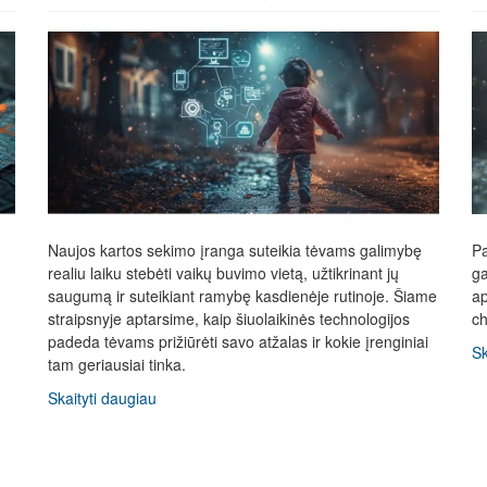
Naujos kartos sekimo įranga suteikia tėvams galimybę
Pa
realiu laiku stebėti vaikų buvimo vietą, užtikrinant jų
ga
saugumą ir suteikiant ramybę kasdienėje rutinoje. Šiame
ap
straipsnyje aptarsime, kaip šiuolaikinės technologijos
ch
padeda tėvams prižiūrėti savo atžalas ir kokie įrenginiai
Sk
tam geriausiai tinka.
Skaityti daugiau