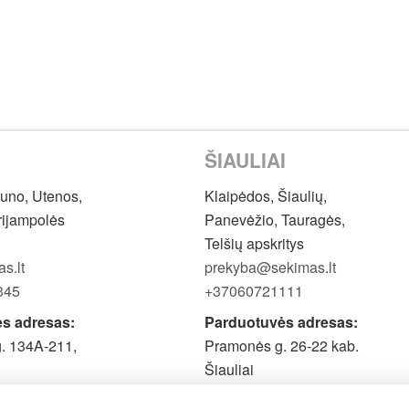
ŠIAULIAI
auno, Utenos,
Klaipėdos, Šiaulių,
rijampolės
Panevėžio, Tauragės,
Telšių apskritys
s.lt
prekyba@sekimas.lt
345
+37060721111
s adresas:
Parduotuvės adresas:
g. 134A-211,
Pramonės g. 26-22 kab.
Šiauliai
stant būtina pasiskambinti
Prieš atvykstant būtina pasis