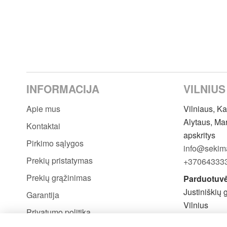
INFORMACIJA
VILNIUS
Apie mus
Vilniaus, K
Alytaus, Ma
Kontaktai
apskritys
Pirkimo sąlygos
info@sekima
Prekių pristatymas
+37064333
Prekių grąžinimas
Parduotuvė
Justiniškių 
Garantija
Vilnius
Privatumo politika
Prieš atvyk