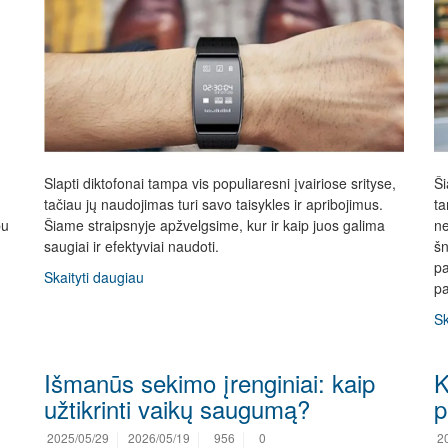
Slapti diktofonai tampa vis populiaresni įvairiose srityse,
Ši
tačiau jų naudojimas turi savo taisykles ir apribojimus.
ta
bu
Šiame straipsnyje apžvelgsime, kur ir kaip juos galima
ne
saugiai ir efektyviai naudoti.
šn
pa
Skaityti daugiau
pa
Sk
Išmanūs sekimo įrenginiai: kaip
K
užtikrinti vaikų saugumą?
p
2025/05/29
2026/05/19
956
0
2