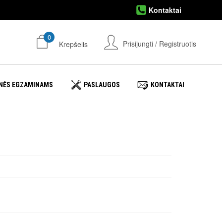
Kontaktai
0
Prisijungti / Registruotis
Krepšelis
NĖS EGZAMINAMS
PASLAUGOS
KONTAKTAI