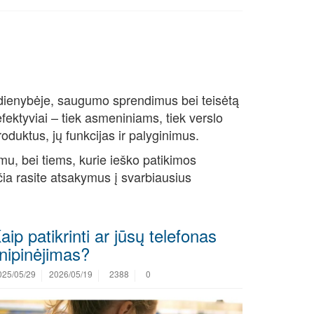
asdienybėje, saugumo sprendimus bei teisėtą
efektyviai – tiek asmeniniams, tiek verslo
oduktus, jų funkcijas ir palyginimus.
mu, bei tiems, kurie ieško patikimos
čia rasite atsakymus į svarbiausius
aip patikrinti ar jūsų telefonas
nipinėjimas?
025/05/29
2026/05/19
2388
0