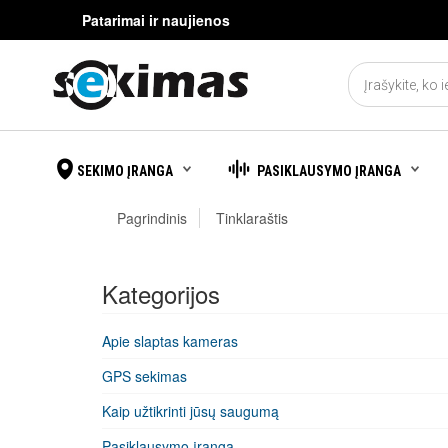
Patarimai ir naujienos
SEKIMO ĮRANGA
PASIKLAUSYMO ĮRANGA
Pagrindinis
Tinklaraštis
Kategorijos
Apie slaptas kameras
GPS sekimas
Kaip užtikrinti jūsų saugumą
Pasiklausymo įranga