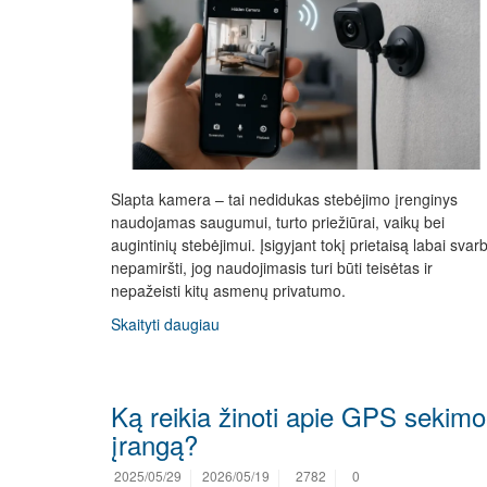
Slapta kamera – tai nedidukas stebėjimo įrenginys
naudojamas saugumui, turto priežiūrai, vaikų bei
augintinių stebėjimui. Įsigyjant tokį prietaisą labai svar
nepamiršti, jog naudojimasis turi būti teisėtas ir
nepažeisti kitų asmenų privatumo.
Skaityti daugiau
Ką reikia žinoti apie GPS sekimo
įrangą?
2025/05/29
2026/05/19
2782
0