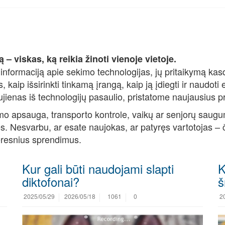
– viskas, ką reikia žinoti vienoje vietoje.
ą informaciją apie sekimo technologijas, jų pritaikymą k
kaip išsirinkti tinkamą įrangą, kaip ją įdiegti ir naudoti 
jienas iš technologijų pasaulio, pristatome naujausius pr
umo apsauga, transporto kontrole, vaikų ar senjorų saugu
s. Nesvarbu, ar esate naujokas, ar patyręs vartotojas – 
geresnius sprendimus.
Kur gali būti naudojami slapti
K
diktofonai?
š
2025/05/29
2026/05/18
1061
0
2