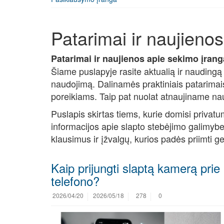
Patarimai ir naujienos
Patarimai ir naujienos apie sekimo įrangą 
Šiame puslapyje rasite aktualią ir nauding
naudojimą. Dalinamės praktiniais patarimais, 
poreikiams. Taip pat nuolat atnaujiname nau
Puslapis skirtas tiems, kurie domisi privat
informacijos apie slapto stebėjimo galimybe
klausimus ir įžvalgų, kurios padės priimti 
Kaip prijungti slaptą kamerą prie
telefono?
2026/04/20
2026/05/18
278
0