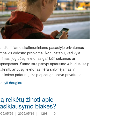
andieniniame skaitmeniniame pasaulyje privatumas
mpa vis didesne problema. Nenuostabu, kad kyla
rimas, jog Jūsų telefonas gali būti sekamas ar
ipinėjamas. Šiame straipsnyje aptarsime 4 būdus, kaip
tikrinti, ar Jūsų telefonas nėra šnipinėjamas ir
teiksime patarimų, kaip apsaugoti savo privatumą.
aityti daugiau
ą reikėtų žinoti apie
asiklausymo blakes?
025/05/29
2026/05/19
1298
0