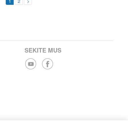
1
2
>
SEKITE MUS
kambinti