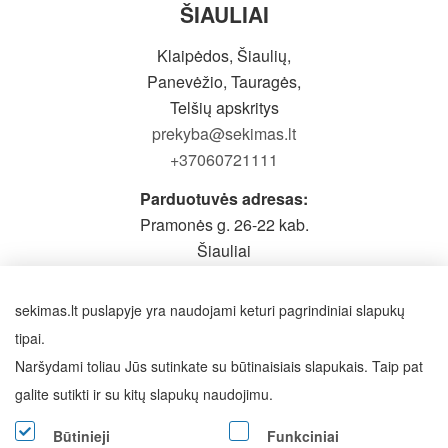
ŠIAULIAI
Klaipėdos, Šiaulių,
Panevėžio, Tauragės,
Telšių apskritys
prekyba@sekimas.lt
+37060721111
Parduotuvės adresas:
Pramonės g. 26-22 kab.
Šiauliai
Prieš atvykstant būtina pasiskambinti
Darbo laikas: I-V 9-19h,
sekimas.lt puslapyje yra naudojami keturi pagrindiniai slapukų
VI - pagal susitarimą
tipai.
Naršydami toliau Jūs sutinkate su būtinaisiais slapukais. Taip pat
SEKITE MUS
galite sutikti ir su kitų slapukų naudojimu.
Būtinieji
Funkciniai