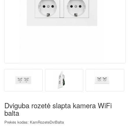
Dviguba rozetė slapta kamera WiFi
balta
Prekės kodas: KamRozeteDviBalta