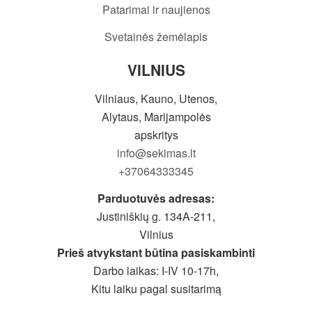
Patarimai ir naujienos
Svetainės žemėlapis
VILNIUS
Vilniaus, Kauno, Utenos,
Alytaus, Marijampolės
apskritys
info@sekimas.lt
+37064333345
Parduotuvės adresas:
Justiniškių g. 134A-211,
Vilnius
Prieš atvykstant būtina pasiskambinti
Darbo laikas: I-IV 10-17h,
Kitu laiku pagal susitarimą