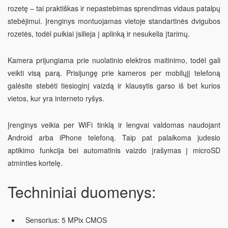
rozetę – tai praktiškas ir nepastebimas sprendimas vidaus patalpų
stebėjimui. Įrenginys montuojamas vietoje standartinės dvigubos
rozetės, todėl puikiai įsilieja į aplinką ir nesukelia įtarimų.
Kamera prijungiama prie nuolatinio elektros maitinimo, todėl gali
veikti visą parą. Prisijungę prie kameros per mobilųjį telefoną
galėsite stebėti tiesioginį vaizdą ir klausytis garso iš bet kurios
vietos, kur yra interneto ryšys.
Įrenginys veikia per WiFi tinklą ir lengvai valdomas naudojant
Android arba iPhone telefoną. Taip pat palaikoma judesio
aptikimo funkcija bei automatinis vaizdo įrašymas į microSD
atminties kortelę.
Techniniai duomenys:
Sensorius: 5 MPix CMOS