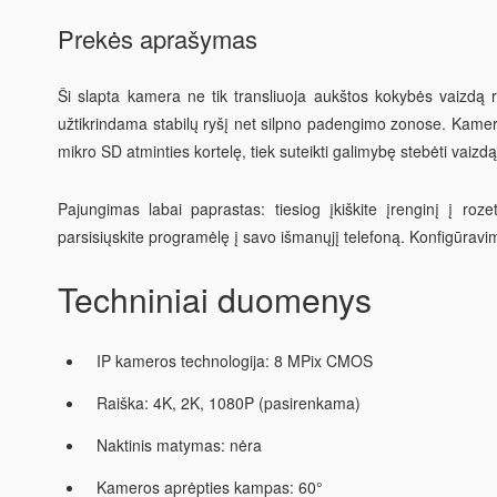
Prekės aprašymas
Ši slapta kamera ne tik transliuoja aukštos kokybės vaizdą rea
užtikrindama stabilų ryšį net silpno padengimo zonose. Kamera 
mikro SD atminties kortelę, tiek suteikti galimybę stebėti vaizdą 
Pajungimas labai paprastas: tiesiog įkiškite įrenginį į ro
parsisiųskite programėlę į savo išmanųjį telefoną. Konfigūravim
Techniniai duomenys
IP kameros technologija: 8 MPix CMOS
Raiška: 4K, 2K, 1080P (pasirenkama)
Naktinis matymas: nėra
Kameros aprėpties kampas: 60°