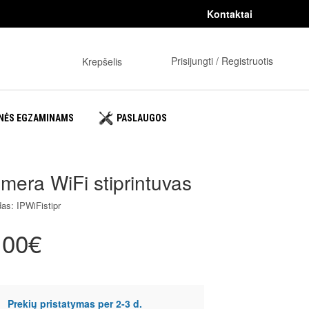
Kontaktai
0
Prisijungti / Registruotis
Krepšelis
NĖS EGZAMINAMS
PASLAUGOS
mera WiFi stiprintuvas
as: IPWiFistipr
.00€
Prekių pristatymas per 2-3 d.