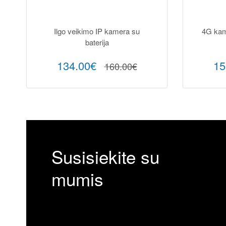
Ilgo veikimo IP kamera su
4G kame
baterija
134.00€
15
160.00€
Susisiekite su
mumis