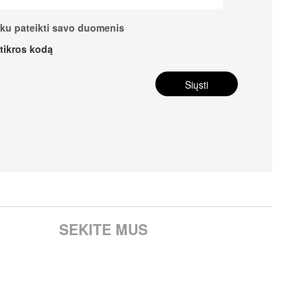
nku pateikti savo duomenis
atikros kodą
SEKITE MUS