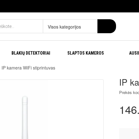
Visos kategorijos
BLAKIŲ DETEKTORIAI
SLAPTOS KAMEROS
AUSI
IP kamera WiFi stiprintuvas
IP ka
Prekės kod
146