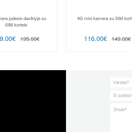
ra judesio daviklyje su
4G mini kamera su SIM kort
SIM kortele
9.00€
116.00€
195.00€
149.00€