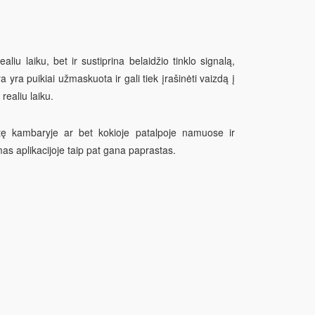
liu laiku, bet ir sustiprina belaidžio tinklo signalą,
yra puikiai užmaskuota ir gali tiek įrašinėti vaizdą į
realiu laiku.
zetę kambaryje ar bet kokioje patalpoje namuose ir
as aplikacijoje taip pat gana paprastas.