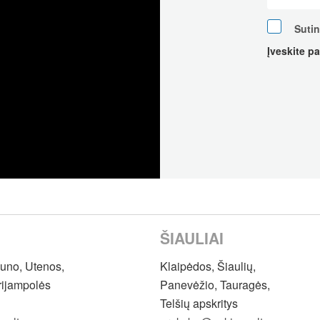
Suti
Įveskite p
ŠIAULIAI
auno, Utenos,
Klaipėdos, Šiaulių,
rijampolės
Panevėžio, Tauragės,
Telšių apskritys