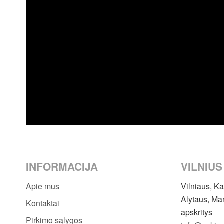
INFORMACIJA
VILNIUS
Apie mus
Vilniaus, K
Alytaus, Ma
Kontaktai
apskritys
Pirkimo sąlygos