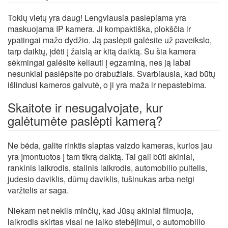
Tokių vietų yra daug! Lengviausia paslepiama yra
maskuojama IP kamera. Ji kompaktiška, plokščia ir
ypatingai mažo dydžio. Ją paslėpti galėsite už paveikslo,
tarp daiktų, įdėti į žaislą ar kitą daiktą. Su šia kamera
sėkmingai galėsite keliauti į egzaminą, nes ją labai
nesunkiai paslėpsite po drabužiais. Svarbiausia, kad būtų
išlindusi kameros galvutė, o ji yra maža ir nepastebima.
Skaitote ir nesugalvojate, kur
galėtumėte paslėpti kamerą?
Ne bėda, galite rinktis slaptas vaizdo kameras, kurios jau
yra įmontuotos į tam tikrą daiktą. Tai gali būti akiniai,
rankinis laikrodis, stalinis laikrodis, automobilio pultelis,
judesio daviklis, dūmų daviklis, tušinukas arba netgi
varžtelis ar saga.
Niekam net nekils minčių, kad Jūsų akiniai filmuoja,
laikrodis skirtas visai ne laiko stebėjimui, o automobilio