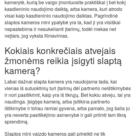
kamerytė, kurią be vargo įmontuosite praktiškai į bet kokį
kasdieninio naudojimo daiktą, arba kamera, kuri atrodo
visai kaip kasdieninio naudojimo daiktas. Pagrindinė
slaptos kameros mini ypatybė yra ta, kad ji yra visiškai
nepastebima ir nesukelianti įtarimų, todėl niekas net
neįtars, jog vyksta filmavimas.
Kokiais konkrečiais atvejais
žmonėms reikia įsigyti slaptą
kamerą?
Labai dažnai slapta kamera yra naudojama tada, kai
vienas iš sutuoktinių turi įtarimų dėl partnerio neištikimybės
ir nori pasitikrinti, kaip yra iš tikrųjų. Bet kokiu atveju, tai yra
naudinga. Įsigijęs kamerą, arba įsitikina partnerio
ištikimybe ir toliau ramiai gyvena, arba pamato, jog šalia jo
yra neverta pasitikėjimo asmenybė ir gali priimti tam tikrą
sprendimą.
Slaptos mini vaizdo kameros gali prireikti ne tik