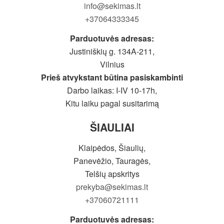
info@sekimas.lt
+37064333345
Parduotuvės adresas:
Justiniškių g. 134A-211,
Vilnius
Prieš atvykstant būtina pasiskambinti
Darbo laikas: I-IV 10-17h,
Kitu laiku pagal susitarimą
ŠIAULIAI
Klaipėdos, Šiaulių,
Panevėžio, Tauragės,
Telšių apskritys
prekyba@sekimas.lt
+37060721111
Parduotuvės adresas: