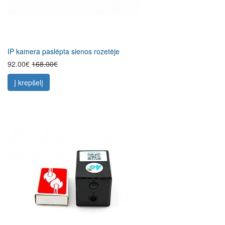
IP kamera paslėpta sienos rozetėje
92.00€
168.00€
Į krepšelį