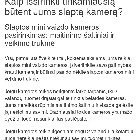
Kaip išsirinkti tinkamiausią
būtent Jums slaptą kamerą?
Slaptos mini vaizdo kameros
pasirinkimas: maitinimo šaltiniai ir
veikimo trukmė
Visų pirma, atsižvelkite į tai, kokiems tikslams jums reikia
slaptos mini vaizdo kameros. Įsivertinkite savo galimybes
krauti kamerą ir būtinai pasidomėkite slaptos kameros mini
veikimo trukmę.
Jeigu kameros reikės neilgiems laiko tarpams, iki 2
valandų, tuomet drąsiai galite rinktis belaides kameras.
Jums nereikės rūpintis maitinimo šaltiniu ir visada galėsite
ją nešioti su savimi. Dažniausiai tokios kameros yra mažo
dydžio, todėl nesunkiai jas paslėpsite.
Jeigu kameros reikia ilgesniam negu 2 valandų laikotarpiui
ir jos nereikia neštis niekur su savimi, tuomet rinkitės