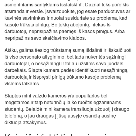
asmeniniams santykiams išsiaiškinti. Dažnai toks poreikis
atsiranda ir versle. Įsivaizduokite, jog esate parduotuvės ar
kavinės savininkas ir nuolat susiduriate su problema, kad
kasoje trūksta pinigų. Be jokių abejonių, niekas iš
darbuotojų neprisipažins paėmęs iš kasos pinigus. Arba
nepripažins savo skaičiavimo klaidos.
Aišku, galima tiesiog trūkstamą sumą išdalinti ir išskaičiuoti
iš viso personalo atlyginimo, bet tada nukentės sąžiningi
darbuotojai, o nesąžiningi ir toliau užsiims savo juodais
darbeliais. Slapta kamera padės identifikuoti nesąžiningą
darbuotoją ir išspręsti pinigų trūkumo kasoje problemą
visiems laikams.
Slaptos mini vaizdo kameros yra populiarios bei
mėgstamos ir tarp neturinčių laiko ruoštis egzaminams
studentų. Belaidė mini kamera transliuoja užduotį į draugo
telefoną, o jau draugas į jūsų ausyje esančią ausinę
diktuoja atsakymus.