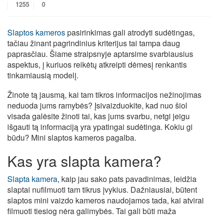
1255
0
Slaptos kameros
pasirinkimas gali atrodyti sudėtingas,
tačiau žinant pagrindinius kriterijus tai tampa daug
paprasčiau. Šiame straipsnyje aptarsime svarbiausius
aspektus, į kuriuos reikėtų atkreipti dėmesį renkantis
tinkamiausią modelį.
Žinote tą jausmą, kai tam tikros informacijos nežinojimas
neduoda jums ramybės? Įsivaizduokite, kad nuo šiol
visada galėsite žinoti tai, kas jums svarbu, netgi jeigu
išgauti tą informaciją yra ypatingai sudėtinga. Kokiu gi
būdu? Mini slaptos kameros pagalba.
Kas yra slapta kamera?
Slapta kamera
, kaip jau sako pats pavadinimas, leidžia
slaptai nufilmuoti tam tikrus įvykius. Dažniausiai, būtent
slaptos mini vaizdo kameros naudojamos tada, kai atvirai
filmuoti tiesiog nėra galimybės. Tai gali būti maža