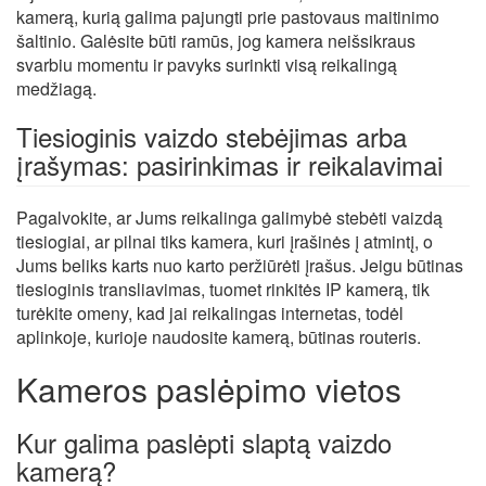
kamerą, kurią galima pajungti prie pastovaus maitinimo
šaltinio. Galėsite būti ramūs, jog kamera neišsikraus
svarbiu momentu ir pavyks surinkti visą reikalingą
medžiagą.
Tiesioginis vaizdo stebėjimas arba
įrašymas: pasirinkimas ir reikalavimai
Pagalvokite, ar Jums reikalinga galimybė stebėti vaizdą
tiesiogiai, ar pilnai tiks kamera, kuri įrašinės į atmintį, o
Jums beliks karts nuo karto peržiūrėti įrašus. Jeigu būtinas
tiesioginis transliavimas, tuomet rinkitės IP kamerą, tik
turėkite omeny, kad jai reikalingas internetas, todėl
aplinkoje, kurioje naudosite kamerą, būtinas routeris.
Kameros paslėpimo vietos
Kur galima paslėpti slaptą vaizdo
kamerą?