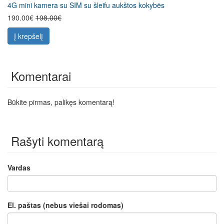
4G mini kamera su SIM su šleifu aukštos kokybės
190.00€
198.00€
Į krepšelį
Komentarai
Būkite pirmas, palikęs komentarą!
Rašyti komentarą
Vardas
El. paštas (nebus viešai rodomas)