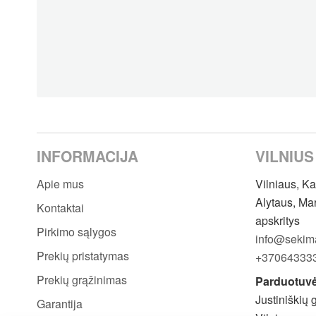
INFORMACIJA
VILNIUS
Apie mus
Vilniaus, K
Alytaus, Ma
Kontaktai
apskritys
Pirkimo sąlygos
info@sekima
Prekių pristatymas
+37064333
Prekių grąžinimas
Parduotuvė
Justiniškių 
Garantija