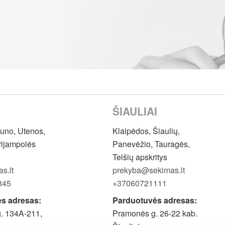
ŠIAULIAI
auno, Utenos,
Klaipėdos, Šiaulių,
rijampolės
Panevėžio, Tauragės,
Telšių apskritys
s.lt
prekyba@sekimas.lt
345
+37060721111
s adresas:
Parduotuvės adresas:
g. 134A-211,
Pramonės g. 26-22 kab.