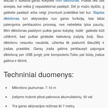
Mažas ir aukštos garso kokybės
mini diktofonas
. Puikiai tiks tais
atvejais, kai reikia jį nepastebimai paslėpti. Dėl jo mažo dydžio, jį
galėsite paslėpti arba netgi įmontuoti praktiškai bet kur.
Slaptas
diktofonas
turi aktyvacijos nuo garso funkciją, kas labai
palengvina perklausimo procesą, nes nebelieka tylos pauzių.
Mini diktofonas
pasižymi puikia garso kokybę, todėl galėsite būti
užtikrinti, kad puikiai girdėsite kiekvieną įrašytą žodį. Šiuo
diktofonu nesunku naudotis, užtenka tik pastumti šliaužiklį ir
įrašas prasidės. Garsų įraša galima perklausyti pajungus
diktofoną per USB jungtį prie kompiuterio.Tokiu pat būdų įrašus
galima ir ištrinti.
Techniniai duomenys:
Mikrofono jautrumas: 7-10 m
Įrašymo trukmė pilnai pakrovus akumuliatorių: 30 val
Yra garso aktyvacijos režimas iki 7 metrų