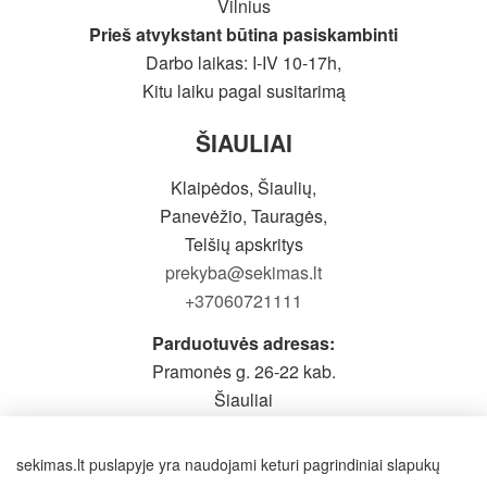
Vilnius
Prieš atvykstant būtina pasiskambinti
Darbo laikas: I-IV 10-17h,
Kitu laiku pagal susitarimą
ŠIAULIAI
Klaipėdos, Šiaulių,
Panevėžio, Tauragės,
Telšių apskritys
prekyba@sekimas.lt
+37060721111
Parduotuvės adresas:
Pramonės g. 26-22 kab.
Šiauliai
Prieš atvykstant būtina pasiskambinti
Darbo laikas: I-V 9-19h,
sekimas.lt puslapyje yra naudojami keturi pagrindiniai slapukų
VI - pagal susitarimą