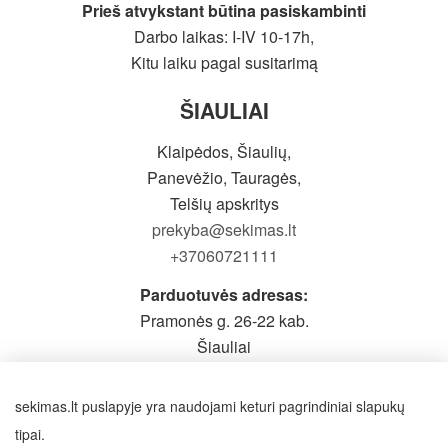
Prieš atvykstant būtina pasiskambinti
Darbo laikas: I-IV 10-17h,
Kitu laiku pagal susitarimą
ŠIAULIAI
Klaipėdos, Šiaulių,
Panevėžio, Tauragės,
Telšių apskritys
prekyba@sekimas.lt
+37060721111
Parduotuvės adresas:
Pramonės g. 26-22 kab.
Šiauliai
Prieš atvykstant būtina pasiskambinti
Darbo laikas: I-V 9-19h,
sekimas.lt puslapyje yra naudojami keturi pagrindiniai slapukų
VI - pagal susitarimą
tipai.