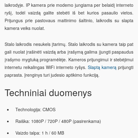
laikrodyje. IP kamera prie modemo jungiama per belaidį interneto
ryšį, todėl vaizdą galite stebėti iš bet kurios pasaulio vietos.
Prijungus prie pastovaus maitinimo šaltinio, laikrodis su slapta
kamera veiks nuolat.
Stalo laikrodis nesukels įtarimų. Stalo laikrodis su kamera taip pat
gali nuolat įrašinėti vaizdą arba įrašymą galima įjungti paspaudus
įrašymo mygtuką programėlėje. Kameros prijungimui ir stebėjimui
internetu reikalingas WiFi interneto ryšys.
Slaptą kamerą
prijungti
paprasta. Įrenginys turi judesio aptikimo funkciją.
Techniniai duomenys
Technologija: CMOS
Raiška: 1080P / 720P / 480P (pasirenkama)
Vaizdo talpa: 1 h / 60 MB