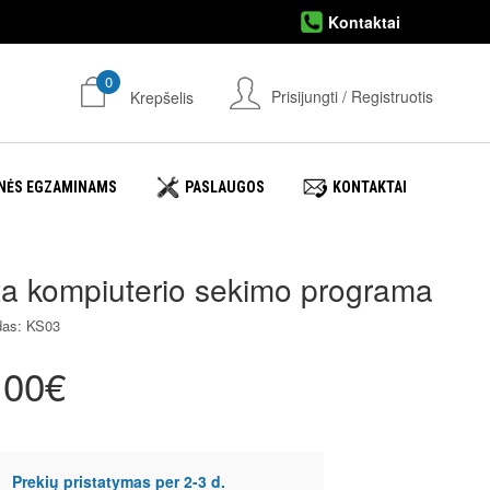
Kontaktai
0
Prisijungti / Registruotis
Krepšelis
NĖS EGZAMINAMS
PASLAUGOS
KONTAKTAI
ta kompiuterio sekimo programa
das: KS03
.00€
Prekių pristatymas per 2-3 d.