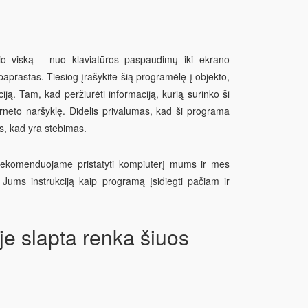
io viską - nuo klaviatūros paspaudimų iki ekrano
paprastas. Tiesiog įrašykite šią programėlę į objekto,
iją. Tam, kad peržiūrėti informaciją, kurią surinko ši
erneto naršyklę. Didelis privalumas, kad ši programa
s, kad yra stebimas.
rekomenduojame pristatyti kompiuterį mums ir mes
Jums instrukciją kaip programą įsidiegti pačiam ir
e slapta renka šiuos