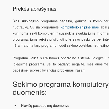
Prekės aprašymas
Šios
šnipinėjimo programos
pagalba, gaukite iš kompiuter
nuotraukų. Su šia programėle,
kompiuterio šnipinėjimas
labai 
kurį norite sekti kompiuterį ir sužinokite svarbią jums informac
programa, jums reikės prisijungti prie savo paskyros per int
nėra matoma tarp programų, todėl sekimo objektas net nežino
Programa veikia su Windows operacine sistema. Įdiegimui 
įdiegsime programą. Jei to padaryti negalite, mes duosime 
padėsime išspręsti kylančias problemas įrašant.
Sekimo programa kompiuteryj
duomenis:
Klavišų paspaudimų duomenys