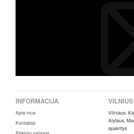
INFORMACIJA
VILNIUS
Apie mus
Vilniaus, K
Alytaus, Ma
Kontaktai
apskritys
Pirkimo sąlygos