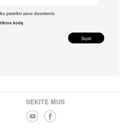
nku pateikti savo duomenis
atikros kodą
SEKITE MUS