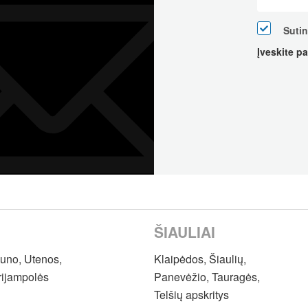
Suti
Įveskite p
ŠIAULIAI
auno, Utenos,
Klaipėdos, Šiaulių,
rijampolės
Panevėžio, Tauragės,
Telšių apskritys