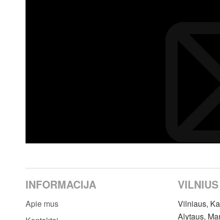
INFORMACIJA
VILNIUS
Apie mus
Vilniaus, K
Alytaus, Ma