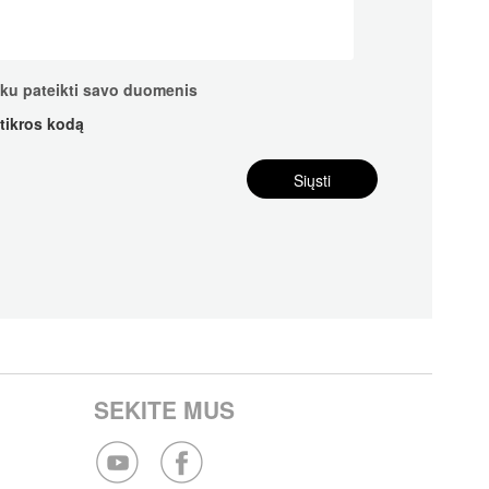
nku pateikti savo duomenis
atikros kodą
SEKITE MUS