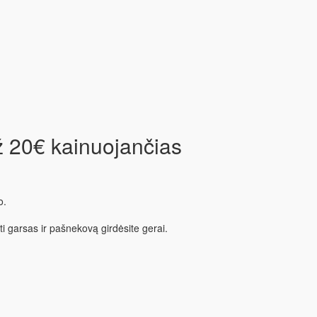
ž 20€ kainuojančias
o.
 garsas ir pašnekovą girdėsite gerai.