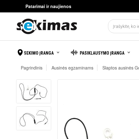
Patarimai ir naujienos
SEKIMO ĮRANGA
PASIKLAUSYMO ĮRANGA
Pagrindinis
Ausinės egzaminams
Slaptos ausinės G