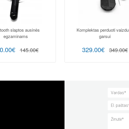
tooth slaptos ausinės
Komplektas perduoti vaizdui
egzaminams
garsui
0.00€
329.00€
145.00€
349.00€