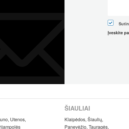
Suti
Įveskite p
ŠIAULIAI
auno, Utenos,
Klaipėdos, Šiaulių,
rijampolės
Panevėžio, Tauragės,