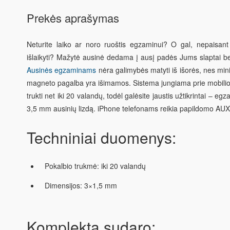
Prekės aprašymas
Neturite laiko ar noro ruoštis egzaminui? O gal, nepaisan
išlaikyti? Mažytė ausinė dedama į ausį padės Jums slaptai b
Ausinės egzaminams
nėra galimybės matyti iš išorės, nes
min
magneto pagalba yra išimamos. Sistema jungiama prie mobilioj
trukti net iki 20 valandų, todėl galėsite jaustis užtikrintai – eg
3,5 mm ausinių lizdą. iPhone telefonams reikia papildomo AUX
Techniniai duomenys:
Pokalbio trukmė: iki 20 valandų
Dimensijos: 3×1,5 mm
Komplektą sudaro: