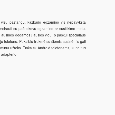
t visų pastangų, kažkurio egzamino vis nepavyksta
endrauti su pašnekovu egzamino ar susitikimo metu.
i ausinės
dedamos į ausies vidų, o paskui specialaus
o telefono. Pokalbio trukmė su šiomis ausinėmis gali
zaminui užteks. Tinka tik Android telefonams, kurie turi
 adapterio.