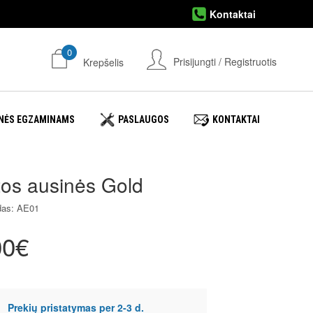
Kontaktai
0
Prisijungti / Registruotis
Krepšelis
NĖS EGZAMINAMS
PASLAUGOS
KONTAKTAI
tos ausinės Gold
das: AE01
00€
Prekių pristatymas per 2-3 d.