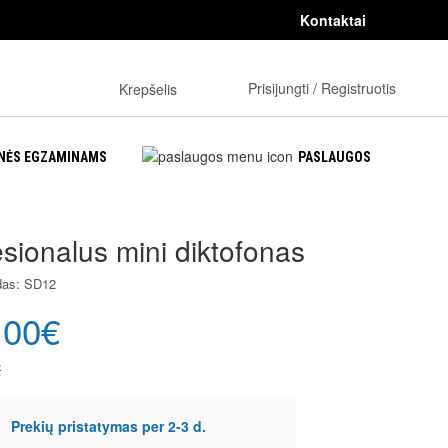
Kontaktai
0
Prisijungti / Registruotis
Krepšelis
NĖS EGZAMINAMS
PASLAUGOS
sionalus mini diktofonas
das: SD12
.00€
€
Prekių pristatymas per 2-3 d.