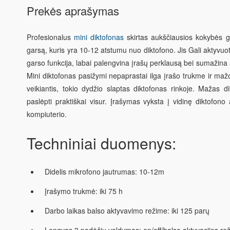
Prekės aprašymas
Profesionalus
mini diktofonas
skirtas aukščiausios kokybės ga
garsą, kuris yra 10-12 atstumu nuo diktofono. Jis Gali aktyvuot
garso funkcija, labai palengvina įrašų perklausą bei sumažina 
Mini diktofonas
pasižymi nepaprastai ilga įrašo trukme ir mažo
veikiantis, tokio dydžio
slaptas diktofonas
rinkoje. Mažas dik
paslėpti praktiškai visur. Įrašymas vyksta į vidinę diktofono 
kompiuterio.
Techniniai duomenys:
Didelis mikrofono jautrumas: 10-12m
Įrašymo trukmė: iki 75 h
Darbo laikas balso aktyvavimo režime: iki 125 parų