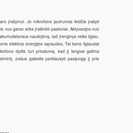
ro įrašymui. Jo mikrofono jautrumas leidžia įrašyti
is nuo garso arba įrašinėti pastoviai. Aktyvacijos nuo
akumuliatoraus naudojimą, tad įrenginys veiks ilgiau.
mis elektros energijos sąnaudos. Tai bene ilgiausiai
tofono dydis turi privalumą, kad jį lengvai galima
atmintį, įrašus galėsite perklausyti pasijungę jį prie