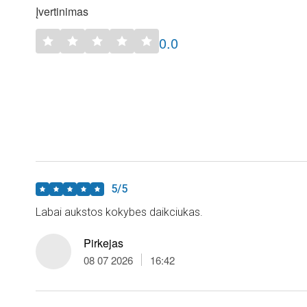
Įvertinimas
0.0
5/5
Labai aukstos kokybes daikciukas.
Pirkejas
08 07 2026
16:42