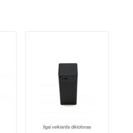
Ilgai veikiantis diktofonas
G