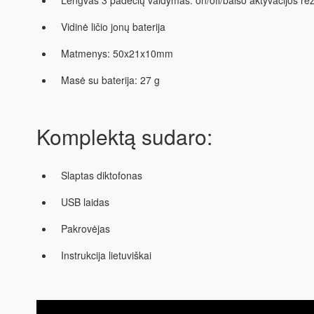
Lengvas 3 padėčių valdymas: on/off/balso aktyvacijos re
Vidinė ličio jonų baterija
Matmenys: 50x21x10mm
Masė su baterija: 27 g
Komplektą sudaro:
Slaptas diktofonas
USB laidas
Pakrovėjas
Instrukcija lietuviškai