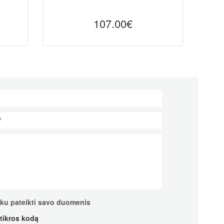
107.00€
nku pateikti savo duomenis
atikros kodą