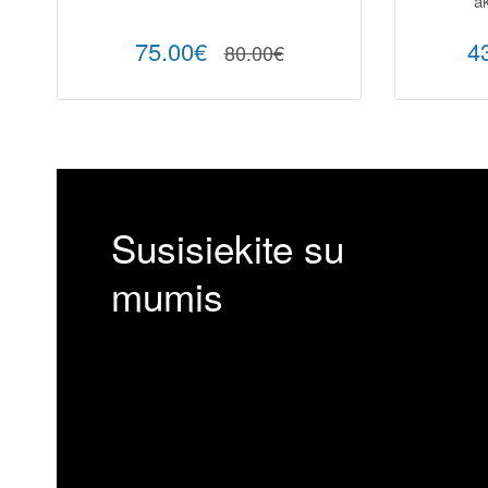
ak
75.00€
4
80.00€
Susisiekite su
mumis