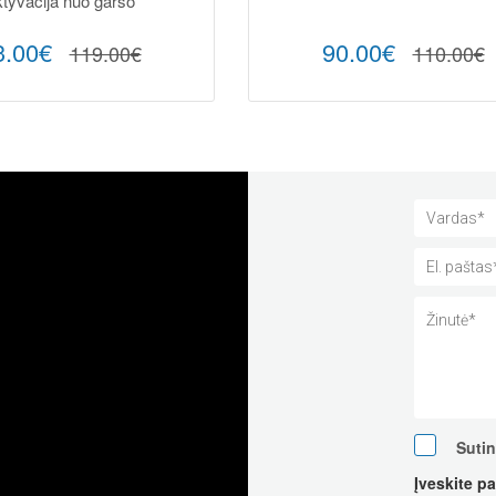
tyvacija nuo garso
3.00€
90.00€
119.00€
110.00€
Suti
Įveskite p