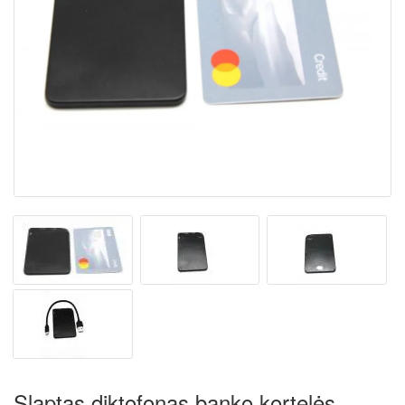
Slaptas diktofonas banko kortelės