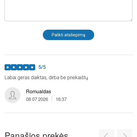
5/5
Labai geras daiktas, dirba be priekaištų
Romualdas
08 07 2026
16:37
Panašios prekės