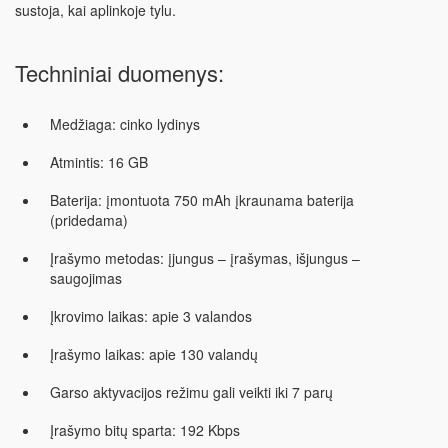
sustoja, kai aplinkoje tylu.
Techniniai duomenys:
Medžiaga:
cinko lydinys
Atmintis:
16 GB
Baterija:
įmontuota 750 mAh įkraunama baterija
(pridedama)
Įrašymo metodas:
įjungus – įrašymas, išjungus –
saugojimas
Įkrovimo laikas:
apie 3 valandos
Įrašymo laikas:
apie 130 valandų
Garso aktyvacijos režimu
gali veikti iki 7 parų
Įrašymo bitų sparta:
192 Kbps