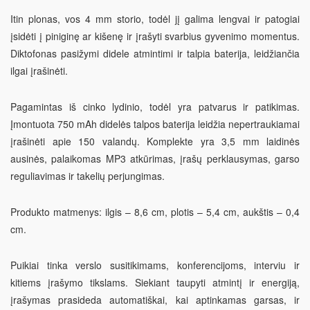
Itin plonas, vos 4 mm storio, todėl jį galima lengvai ir patogiai
įsidėti į piniginę ar kišenę ir įrašyti svarbius gyvenimo momentus.
Diktofonas pasižymi didele atmintimi ir talpia baterija, leidžiančia
ilgai įrašinėti.
Pagamintas iš cinko lydinio, todėl yra patvarus ir patikimas.
Įmontuota 750 mAh didelės talpos baterija leidžia nepertraukiamai
įrašinėti apie 150 valandų. Komplekte yra 3,5 mm laidinės
ausinės, palaikomas MP3 atkūrimas, įrašų perklausymas, garso
reguliavimas ir takelių perjungimas.
Produkto matmenys:
ilgis – 8,6 cm, plotis – 5,4 cm, aukštis – 0,4
cm.
Puikiai tinka verslo susitikimams, konferencijoms, interviu ir
kitiems įrašymo tikslams. Siekiant taupyti atmintį ir energiją,
įrašymas prasideda automatiškai, kai aptinkamas garsas, ir