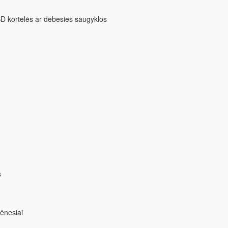
š SD kortelės ar debesies saugyklos
s
ėnesiai