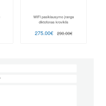
u
WIFI pasiklausymo įranga
diktofonas kroviklis
275.00€
290.00€