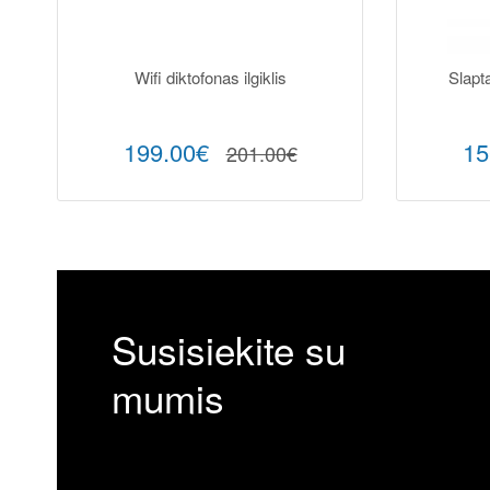
Wifi diktofonas ilgiklis
Slapt
199.00€
15
201.00€
Susisiekite su
mumis