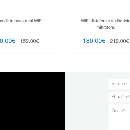
as diktofonas mini WiFi
WiFi diktofonas su išorini
mikrofonu
0.00€
180.00€
159.00€
219.00€