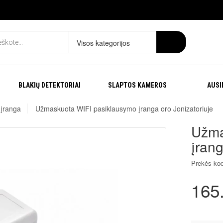
Visos kategorijos
BLAKIŲ DETEKTORIAI
SLAPTOS KAMEROS
AUSI
 įranga
Užmaskuota WIFI pasiklausymo įranga oro Jonizatoriuje
Užma
įrang
Prekės ko
165