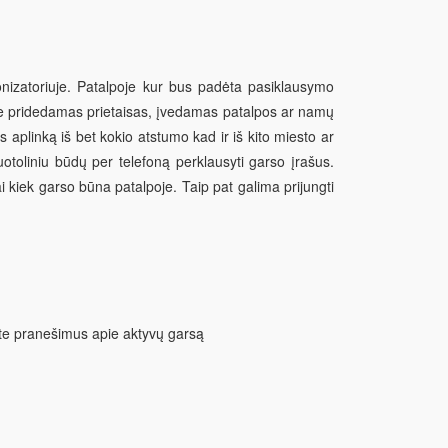
onizatoriuje. Patalpoje kur bus padėta pasiklausymo
ne pridedamas prietaisas, įvedamas patalpos ar namų
is aplinką iš bet kokio atstumo kad ir iš kito miesto ar
uotoliniu būdų per telefoną perklausyti garso įrašus.
ai kiek garso būna patalpoje. Taip pat galima prijungti
ite pranešimus apie aktyvų garsą