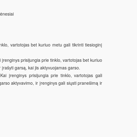
ėnesiai
lo, vartotojas bet kuriuo metu gali tikrinti tiesioginį
enginys prisijungia prie tinklo, vartotojas bet kuriuo
ir įrašyti garsą, kai jis aktyvuojamas garso.
įrenginys prisijungia prie tinklo, vartotojas gali
arso aktyvavimo, ir įrenginys gali siųsti pranešimą ir