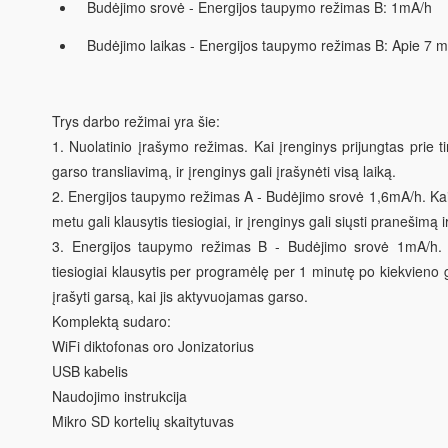
Budėjimo srovė - Energijos taupymo režimas B: 1mA/h
Budėjimo laikas - Energijos taupymo režimas B: Apie 7 m
Trys darbo režimai yra šie:
1. Nuolatinio įrašymo režimas. Kai įrenginys prijungtas prie tink
garso transliavimą, ir įrenginys gali įrašynėti visą laiką.
2. Energijos taupymo režimas A - Budėjimo srovė 1,6mA/h. Kai įr
metu gali klausytis tiesiogiai, ir įrenginys gali siųsti pranešimą 
3. Energijos taupymo režimas B - Budėjimo srovė 1mA/h. Kai 
tiesiogiai klausytis per programėlę per 1 minutę po kiekvieno g
įrašyti garsą, kai jis aktyvuojamas garso.
Komplektą sudaro:
WiFi diktofonas oro Jonizatorius
USB kabelis
Naudojimo instrukcija
Mikro SD kortelių skaitytuvas