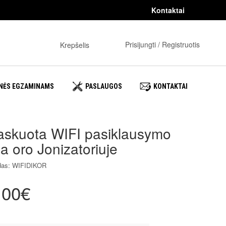
Kontaktai
0
Prisijungti / Registruotis
Krepšelis
NĖS EGZAMINAMS
PASLAUGOS
KONTAKTAI
skuota WIFI pasiklausymo
a oro Jonizatoriuje
das: WIFIDIKOR
.00€