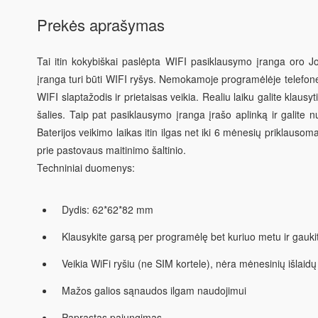
Prekės aprašymas
Tai itin kokybiškai paslėpta WIFI pasiklausymo įranga oro J
įranga turi būti WIFI ryšys. Nemokamoje programėlėje telefo
WIFI slaptažodis ir prietaisas veikia. Realiu laiku galite klausyt
šalies. Taip pat pasiklausymo įranga įrašo aplinką ir galite n
Baterijos veikimo laikas itin ilgas net iki 6 mėnesių priklausom
prie pastovaus maitinimo šaltinio.
Techniniai duomenys:
Dydis: 62*62*82 mm
Klausykite garsą per programėlę bet kuriuo metu ir gauk
Veikia WiFi ryšiu (ne SIM kortele), nėra mėnesinių išlaidų
Mažos galios sąnaudos ilgam naudojimui
Paprastas pajungimas