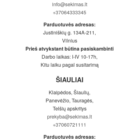
info@sekimas.lt
+37064333345
Parduotuvės adresas:
Justiniškių g. 134A-211,
Vilnius
Prieš atvykstant būtina pasiskambinti
Darbo laikas: I-IV 10-17h,
Kitu laiku pagal susitarimą
ŠIAULIAI
Klaipėdos, Šiaulių,
Panevėžio, Tauragės,
Telšių apskritys
prekyba@sekimas.lt
+37060721111
Parduotuvės adresas: