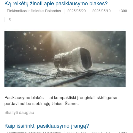
Ką reikėtų žinoti apie pasiklausymo blakes?
Elektronikos inžinierius Rolandas
2025/05/29
2026/05/19
1300
0
Pasiklausymo blakės – tai kompaktiški įrenginiai, skirti garso
perdavimui be stebimųjų žinios. Šiame..
Skaityti daugiau
Kaip išsirinkti pasiklausymo įrangą?
Elektronikos inžinierius Rolandas
2025/05/28
2026/05/04
1024