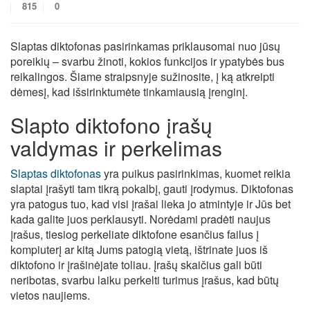
815
0
Slaptas diktofonas pasirinkamas priklausomai nuo jūsų
poreikių – svarbu žinoti, kokios funkcijos ir ypatybės bus
reikalingos. Šiame straipsnyje sužinosite, į ką atkreipti
dėmesį, kad išsirinktumėte tinkamiausią įrenginį.
Slapto diktofono įrašų
valdymas ir perkelimas
Slaptas diktofonas
yra puikus pasirinkimas, kuomet reikia
slaptai įrašyti tam tikrą pokalbį, gauti įrodymus. Diktofonas
yra patogus tuo, kad visi įrašai lieka jo atmintyje ir Jūs bet
kada galite juos perklausyti. Norėdami pradėti naujus
įrašus, tiesiog perkeliate diktofone esančius failus į
kompiuterį ar kitą Jums patogią vietą, ištrinate juos iš
diktofono ir įrašinėjate toliau. Įrašų skaičius gali būti
neribotas, svarbu laiku perkelti turimus įrašus, kad būtų
vietos naujiems.