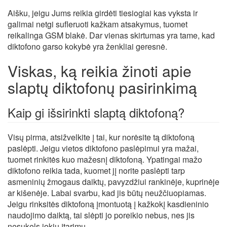
Aišku, jeigu Jums reikia girdėti tiesiogiai kas vyksta ir
galimai netgi sufleruoti kažkam atsakymus, tuomet
reikalinga GSM blakė. Dar vienas skirtumas yra tame, kad
diktofono garso kokybė yra ženkliai geresnė.
Viskas, ką reikia žinoti apie
slaptų diktofonų pasirinkimą
Kaip gi išsirinkti slaptą diktofoną?
Visų pirma, atsižvelkite į tai, kur norėsite tą diktofoną
paslėpti. Jeigu vietos diktofono paslėpimui yra mažai,
tuomet rinkitės kuo mažesnį diktofoną. Ypatingai mažo
diktofono reikia tada, kuomet jį norite paslėpti tarp
asmeninių žmogaus daiktų, pavyzdžiui rankinėje, kuprinėje
ar kišenėje. Labai svarbu, kad jis būtų neužčiuopiamas.
Jeigu rinksitės diktofoną įmontuotą į kažkokį kasdieninio
naudojimo daiktą, tai slėpti jo poreikio nebus, nes jis
nesukels jokių įtarimų.