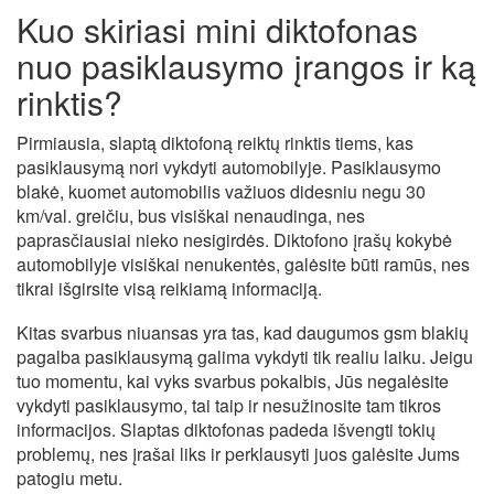
Kuo skiriasi mini diktofonas
nuo pasiklausymo įrangos ir ką
rinktis?
Pirmiausia, slaptą diktofoną reiktų rinktis tiems, kas
pasiklausymą nori vykdyti automobilyje. Pasiklausymo
blakė, kuomet automobilis važiuos didesniu negu 30
km/val. greičiu, bus visiškai nenaudinga, nes
paprasčiausiai nieko nesigirdės. Diktofono įrašų kokybė
automobilyje visiškai nenukentės, galėsite būti ramūs, nes
tikrai išgirsite visą reikiamą informaciją.
Kitas svarbus niuansas yra tas, kad daugumos gsm blakių
pagalba pasiklausymą galima vykdyti tik realiu laiku. Jeigu
tuo momentu, kai vyks svarbus pokalbis, Jūs negalėsite
vykdyti pasiklausymo, tai taip ir nesužinosite tam tikros
informacijos. Slaptas diktofonas padeda išvengti tokių
problemų, nes įrašai liks ir perklausyti juos galėsite Jums
patogiu metu.