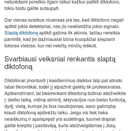
neturėdami poreikio ilgam laikui kažkur palikti diktofono,
tokiu būdu galite sutaupyti.
Dar vienas svarbus niuansas yra tas, kad diktofono negali
aptikti jokie detektoriai, nes jis neskleidžia jokio signalo.
Slaptą diktofoną
aptikti galima tik akimis, tačiau nereikia
pamiršti, kad jie dažniausiai būna kruopščiai slepiami
tokiose vietose, kur net nekiltų minčių ieškoti.
Svarbiausi veiksniai renkantis slaptą
diktofoną
Diktofonai įmontuoti į kasdieninius daiktus taip pat atrodo
labai tikroviškai, todėl jį atpažinti galėtų tik profesionalas.
Apibendrinant, tai besirenkant diktofoną būtinai atsižvelkite
į: darbo laiką, vidinę atmintį, aktyvacijos nuo balso funkciją,
dydį, vietą, kurioje jis bus naudojamas, savo galimybę
krauti diktofoną apibrėžtu laiku. Jeigu vis tiek lieka
neaiškumų ir apsispręsti yra sudėtinga, tuomet drąsiai
galite kreiptis į pardavėją, kuris atsižvelgdamas į Jūsų