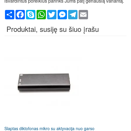
išvardintus poreikius parinks Jums patį geriausią variantą.
Share
Facebook
Skype
WhatsApp
Twitter
Messenger
Telegram
Email
Produktai, susiję su šiuo įrašu
Slaptas diktofonas mikro su aktyvacija nuo garso