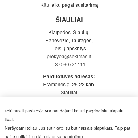
Kitu laiku pagal susitarimą
ŠIAULIAI
Klaipėdos, Šiaulių,
Panevėžio, Tauragės,
Telšių apskritys
prekyba@sekimas.lt
+37060721111
Parduotuvės adresas:
Pramonės g. 26-22 kab.
Šiauliai
Prieš atvykstant būtina pasiskambinti
Darbo laikas: I-V 9-19h,
sekimas.lt puslapyje yra naudojami keturi pagrindiniai slapukų
VI - pagal susitarimą
tipai.
Naršydami toliau Jūs sutinkate su būtinaisiais slapukais. Taip pat
SEKITE MUS
galite sutikti ir su kitų slapukų naudojimu.