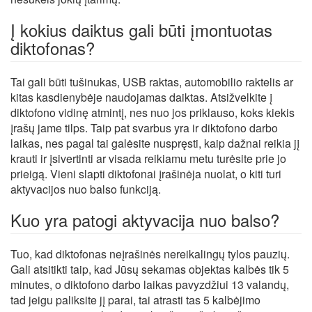
Į kokius daiktus gali būti įmontuotas
diktofonas?
Tai gali būti tušinukas, USB raktas, automobilio raktelis ar
kitas kasdienybėje naudojamas daiktas. Atsižvelkite į
diktofono vidinę atmintį, nes nuo jos priklauso, koks kiekis
įrašų jame tilps. Taip pat svarbus yra ir diktofono darbo
laikas, nes pagal tai galėsite nuspręsti, kaip dažnai reikia jį
krauti ir įsivertinti ar visada reikiamu metu turėsite prie jo
prieigą. Vieni slapti diktofonai įrašinėja nuolat, o kiti turi
aktyvacijos nuo balso funkciją.
Kuo yra patogi aktyvacija nuo balso?
Tuo, kad diktofonas neįrašinės nereikalingų tylos pauzių.
Gali atsitikti taip, kad Jūsų sekamas objektas kalbės tik 5
minutes, o diktofono darbo laikas pavyzdžiui 13 valandų,
tad jeigu paliksite jį parai, tai atrasti tas 5 kalbėjimo