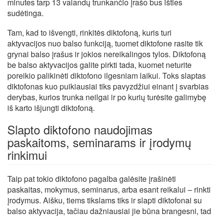
minutes tarp 13 valandų trunkančio įrašo bus išties
sudėtinga.
Tam, kad to išvengti, rinkitės diktofoną, kuris turi
aktyvacijos nuo balso funkciją, tuomet diktofone rasite tik
grynai balso įrašus ir jokios nereikalingos tylos. Diktofoną
be balso aktyvacijos galite pirkti tada, kuomet neturite
poreikio palikinėti diktofono ilgesniam laikui. Toks slaptas
diktofonas kuo puikiausiai tiks pavyzdžiui einant į svarbias
derybas, kurios trunka neilgai ir po kurių turėsite galimybę
iš karto išjungti diktofoną.
Slapto diktofono naudojimas
paskaitoms, seminarams ir įrodymų
rinkimui
Taip pat tokio diktofono pagalba galėsite įrašinėti
paskaitas, mokymus, seminarus, arba esant reikalui – rinkti
įrodymus. Aišku, tiems tikslams tiks ir slapti diktofonai su
balso aktyvacija, tačiau dažniausiai jie būna brangesni, tad