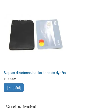
Slaptas diktofonas banko kortelės dydžio
107.00€
Į krepšelį
Susiję įrašai